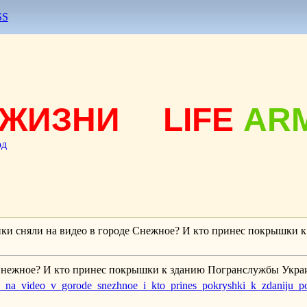
SS
ЖИЗНИ
LIFE
AR
од
анки сняли на видео в городе Снежное? И кто принес покрышки
е Снежное? И кто принес покрышки к зданию Погранслужбы Укра
snjali_na_video_v_gorode_snezhnoe_i_kto_prines_pokryshki_k_zdaniju_