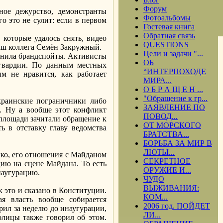
Форум
ное дежурство, демонстранты
Фотоальбомы
 это не сулит: если в первом
Гостевая книга
Обратная связь
 которые удалось снять, видео
QUESTIONS
наш коллега Семён Закружный.
Цели и задачи "...
енила брандспойты. Активисты
ОБ
цгвардии. По данным местных
“ИНТЕРПОХОДЕ
им не нравится, как работает
МИРА...
О Б Р А Щ Е Н ...
"Обращение к гр...
краинские пограничники либо
ЗАЯВЛЕНИЕ ПО
. Ну а вообще этот конфликт
ПОВОД...
 площади зачитали обращение к
ОТ МОРСКОГО
ь в отставку главу ведомства
БРАТСТВА...
БОРЬБА ЗА МИР В
ЛЮТЫ...
нко, его отношения с Майданом
СЕКРЕТНОЕ
ию на сцене Майдана. То есть
ОРУЖИЕ И...
наугурацию.
ЧУДО
ВЫЖИВАНИЯ:
к это и сказано в Конституции.
КОМ...
я власть вообще собирается
2006 год. ПОЙДЕТ
ил за неделю до инаугурации,
ЛИ...
олицы также говорил об этом.