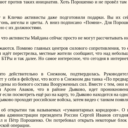
ают против таких инициатив. Хоть Порошенко и не провёл там
 и Кличко активисты даже подготовили подарки. Вы их сей
онь, ангелы и цветы. А вниз подписано «Помни». Для Пороше
ано с их должностями.
 что активисты Майдана сейчас просто не могут рассчитывать н
аются. Помимо главных центров силового сопротивления, то е
м идёт перестрелка, местные жители сообщают, что над небол
БТРы и так далее. Но самое интересное, что сегодня в интернет
то действительно в Снежном, подтвердилась. Руководит
 у себя в фейсбуке, что всего в Снежном два танка «По предва
едены из боевого состава Вооруженных сил. Вместе с тем, они 
я Арсен Аваков, что в районе Дьяково, идет проникновен
 если посмотреть ещё раз на карту, то Дьяково находится на од
Дьяково проходят российские войска, затем видео с танком появл
т об открытии так называемых «гуманитарных коридоров». О
ава администрации президента России Сергей Иванов сегодня 
ил и Пётр Порошенко. Он потребовал открыть некоторые бло
еской операции.