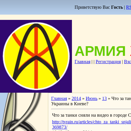
Приветствую Вас
Гость
|
R
АРМИЯ
Главная
|
|
Регистрация
|
Вх
Главная
»
2014
»
Июнь
»
13
» Что за т
Украины в Киеве?
Что за танки сняли на видео в город
http://tvrain.ru/articles/chto_za_tanki_
369873/