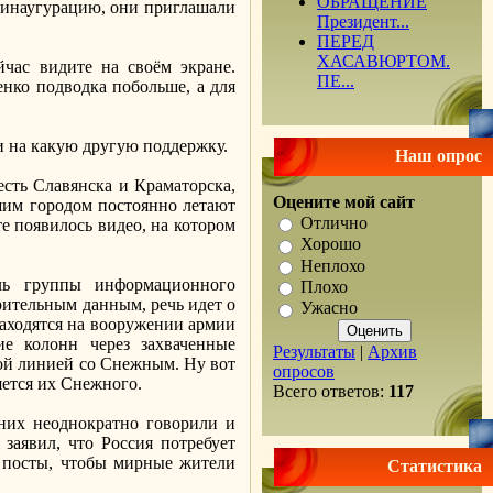
ОБРАЩЕНИЕ
 инаугурацию, они приглашали
Президент...
ПЕРЕД
ХАСАВЮРТОМ.
час видите на своём экране.
ПЕ...
нко подводка побольше, а для
и на какую другую поддержку.
Наш опрос
сть Славянска и Краматорска,
Оцените мой сайт
ьшим городом постоянно летают
Отлично
е появилось видео, на котором
Хорошо
Неплохо
ель группы информационного
Плохо
рительным данным, речь идет о
Ужасно
находятся на вооружении армии
ие колонн через захваченные
Результаты
|
Архив
ной линией со Снежным. Ну вот
опросов
яется их Снежного.
Всего ответов:
117
 них неоднократно говорили и
заявил, что Россия потребует
к посты, чтобы мирные жители
Статистика