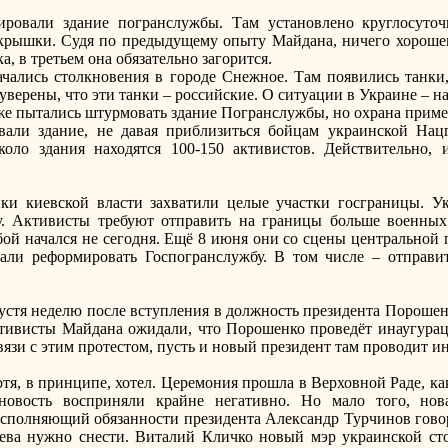
ровали здание погранслужбы. Там установлено круглосуточ
крышки. Судя по предыдущему опыту Майдана, ничего хорошего
, в третьем она обязательно загорится.
чались столкновения в городе Снежное. Там появились танки,
верены, что эти танки – российские. О ситуации в Украине – 
же пытались штурмовать здание Погранслужбы, но охрана прим
вали здание, не давая приблизиться бойцам украинской На
оло здания находятся 100‑150 активистов. Действительно, 
ки киевской власти захватили целые участки госграницы. У
у. Активисты требуют отправить на границы больше военных
ой начался не сегодня. Ещё 8 июня они со сцены центральной
вали реформировать Госпогранслужбу. В том числе – отправит
пустя неделю после вступления в должность президента Пороше
ктивисты Майдана ожидали, что Порошенко проведёт инаугурац
вязи с этим протестом, пусть и новый президент там проводит и
отя, в принципе, хотел. Церемония прошла в Верховной Раде, ка
новость восприняли крайне негативно. Но мало того, нова
сполняющий обязанности президента Александр Турчинов говор
ева нужно снести. Виталий Кличко новый мэр украинской ст