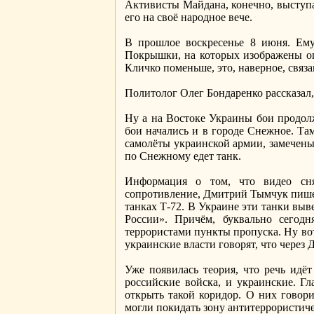
Активисты Майдана, конечно, выступ
его на своё народное вече.
В прошлое воскресенье 8 июня. Ему
Покрышки, на которых изображены ог
Кличко поменьше, это, наверное, связ
Политолог Олег Бондаренко рассказал,
Ну а на Востоке Украины бои продолж
бои начались и в городе Снежное. Та
самолёты украинской армии, замечены 
по Снежному едет танк.
Информация о том, что видео сня
сопротивление, Дмитрий Тымчук пишет
танках Т‑72. В Украине эти танки выв
России». Причём, буквально сегодн
террористами пункты пропуска. Ну вот
украинские власти говорят, что через 
Уже появилась теория, что речь идё
российские войска, и украинские. Гл
открыть такой коридор. О них говор
могли покидать зону антитеррористич