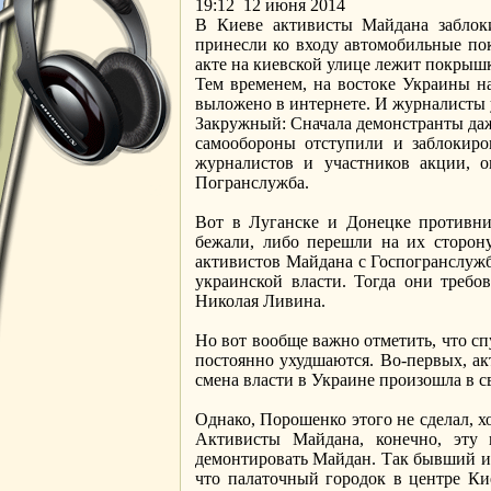
19:12 12 июня 2014
В Киеве активисты Майдана заблоки
принесли ко входу автомобильные по
акте на киевской улице лежит покрышка
Тем временем, на востоке Украины на
выложено в интернете. И журналисты у
Закружный: Сначала демонстранты да
самообороны отступили и заблокиро
журналистов и участников акции, ок
Погранслужба.
Вот в Луганске и Донецке противни
бежали, либо перешли на их сторон
активистов Майдана с Госпогранслужб
украинской власти. Тогда они требо
Николая Ливина.
Но вот вообще важно отметить, что с
постоянно ухудшаются. Во‑первых, а
смена власти в Украине произошла в с
Однако, Порошенко этого не сделал, х
Активисты Майдана, конечно, эту 
демонтировать Майдан. Так бывший и
что палаточный городок в центре Ки