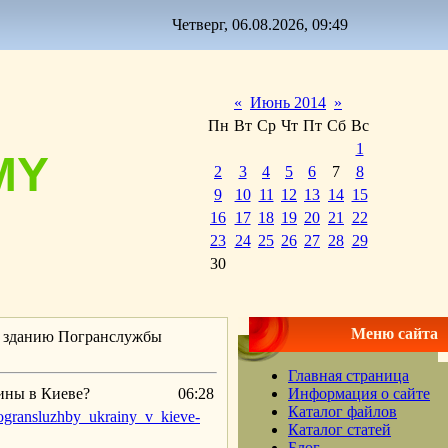
Четверг, 06.08.2026, 09:49
«
Июнь 2014
»
Пн
Вт
Ср
Чт
Пт
Сб
Вс
1
MY
2
3
4
5
6
7
8
9
10
11
12
13
14
15
16
17
18
19
20
21
22
23
24
25
26
27
28
29
30
Меню сайта
 к зданию Погранслужбы
Главная страница
ины в Киеве?
06:28
Информация о сайте
Каталог файлов
pogransluzhby_ukrainy_v_kieve-
Каталог статей
Блог