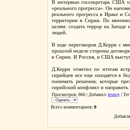
В интервью госсекретарь США та
«реального прогресса». Он напом
реального прогресса в Ираке и Си
территории в Сирии. По мнению 
целям: создать террор на Западе
людей.
В ходе переговоров Д.Керри с м
прошлой неделе стороны договори
в Сирии. И Россия, и США высту
Д.Керри отметил по итогам вст
сирийцев все еще находятся в б
понимать решения, которые пре
сирийский конфликт и направить 
Просмотров
: 866 |
Добавил
:
lesnoy
|
Тег
Всего комментариев
:
0
Добавля