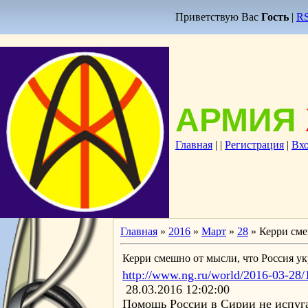
Приветствую Вас
Гость
|
R
АРМИЯ
Главная
|
|
Регистрация
|
Вх
Главная
»
2016
»
Март
»
28
» Керри сме
Керри смешно от мысли, что Россия у
http://www.ng.ru/world/2016-03-28
28.03.2016 12:02:00
Помощь России в Сирии не испу