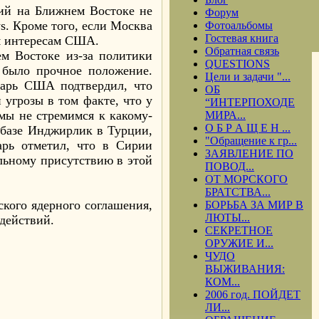
ий на Ближнем Востоке не
Форум
s. Кроме того, если Москва
Фотоальбомы
Гостевая книга
им интересам США.
Обратная связь
ем Востоке из-за политики
QUESTIONS
 было прочное положение.
Цели и задачи "...
тарь США подтвердил, что
ОБ
 угрозы в том факте, что у
“ИНТЕРПОХОДЕ
 мы не стремимся к какому-
МИРА...
О Б Р А Щ Е Н ...
 базе Инджирлик в Турции,
"Обращение к гр...
арь отметил, что в Сирии
ЗАЯВЛЕНИЕ ПО
ельному присутствию в этой
ПОВОД...
ОТ МОРСКОГО
БРАТСТВА...
ского ядерного соглашения,
БОРЬБА ЗА МИР В
ЛЮТЫ...
действий.
СЕКРЕТНОЕ
ОРУЖИЕ И...
ЧУДО
ВЫЖИВАНИЯ:
КОМ...
2006 год. ПОЙДЕТ
ЛИ...