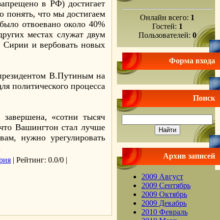
запрещено в РФ) достигает
о понять, что мы достигаем
Онлайн всего:
1
в было отвоевано около 40%
Гостей:
1
других местах служат двум
Пользователей:
0
и Сирии и вербовать новых
Форма входа
 президентом В.Путиным на
для политического процесса
Поиск
 завершена, «сотни тысяч
 что Вашингтон стал лучше
вам, нужно урегулировать
.
Архив записей
рия
|
Рейтинг
: 0.0/0 |
2009 Август
2009 Сентябрь
2009 Октябрь
.
2009 Декабрь
2010 Февраль