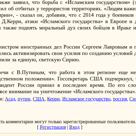
кже заявил, что борьба с «Исламским государством» (
нил об отбитых у террористов территориях. «Людям важн
рии», - сказал он, добавив, что с 2014 года у боевико
Д.Керри, атаки «Исламского государства» в Европе и 
 и также поднять моральный дух своих бойцов в Ираке 
инистром иностранных дел России Сергеем Лавровым и
лись активизировать свои усилия по созданию условий 
пили за единую, светскую Сирию.
речи с В.Путиным, что работа в этом регионе еще не
едственном положении». Госсекретарь США подчеркнул,
зидент России принял в последнее время. По его сло
все внимание на уничтожение «Исламского государства»
и
:
Асад
,
путин
,
США
,
Керри
,
Исламское государство
,
россия
,
Си
ть комментарии могут только зарегистрированные пользователи
[
Регистрация
|
Вход
]