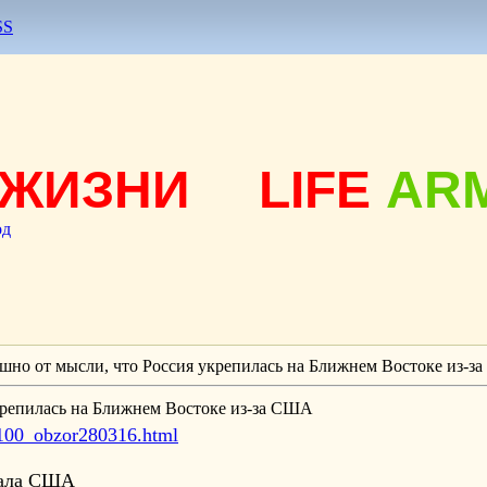
SS
ЖИЗНИ
LIFE
AR
од
шно от мысли, что Россия укрепилась на Ближнем Востоке из-
крепилась на Ближнем Востоке из-за США
/100_obzor280316.html
гала США