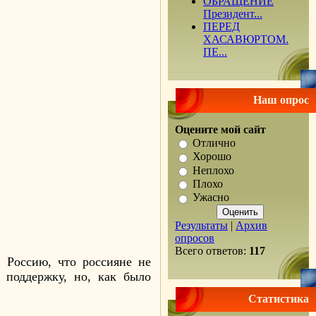
ОБРАЩЕНИЕ
Президент...
ПЕРЕД
ХАСАВЮРТОМ.
ПЕ...
Наш опрос
Оцените мой сайт
Отлично
Хорошо
Неплохо
Плохо
Ужасно
Результаты
|
Архив
опросов
Всего ответов:
117
 Россию, что россияне не
 поддержку, но, как было
Статистика