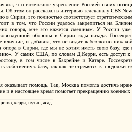
явил, что возможное укрепление Россией своих позиц
. Об этом он рассказал в интервью телеканалу CBS New
ию в Сирии, это полностью соответствует стратегическ
тоит в том, что России удалось закрепиться на Ближн
нно говоря, мне это кажется смешным. У России уже
ивовоздушной обороны в Сирии годы назад». Госсекре
 влияние, и добавил, что не видит «абсолютно никакой
я опора в Сирии, где мы не хотим иметь свою базу, где
вию». У самих США, по словам Д.Керри, есть доступ к
остоку, в том числе в Бахрейне и Катаре. Госсекрет
ь собственную базу, так как не стремятся к продолжит
ия оказывает помощь. Так, Москва помогла достичь иран
ие и в настоящее время помогает прекращению военных 