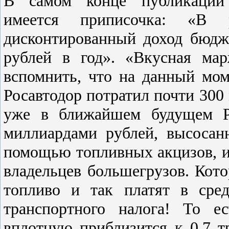
В самом конце публикации п
имеется приписочка: «В 
дисконтированный доход бюдже
рублей в год». «Вкусная ма
вспомнить, что на данный моме
Росавтодор потратил почти 300 
уже в ближайшем будущем Ро
миллиардами рублей, высосан
помощью топливных акцизов, и
владельцев большегрузов. Кото
топливо и так платят в сре
транспортного налога! То е
вплотную приблизится к 0,7 т