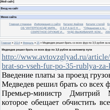
[
Мой сайт
]
Вход на сайт
Меню сайта
Главная страница
Информация о сайте
Каталог файлов
Каталог статей
Б
ОБ “ИНТЕРПОХОДЕ МИРА...
О Б Р А Щ Е Н ...
"Обращение к гр...
СЕКРЕТНОЕ ОРУЖИЕ И...
ЧУДО ВЫЖИВАНИЯ: КОМ...
200
Главная
»
2014
»
Февраль
»
25
» Медведев решил брать со всех фур по 3,5 рубля за 
Медведев решил брать со всех фур по 3,5 рубля за километр пути
http://www.avtovzglyad.ru/articl
brat-so-vseh-fur-po-35-rublya-za-
Введение платы за проезд грузо
Медведев решил брать со всех ф
Премьер-министр Дмитрий М
которое обещает обчистить вс