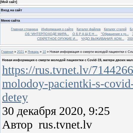
[
Мой сайт
]
Вход на сайт
Меню сайта
Главная страница
Информация о сайте
Каталог файлов
Каталог статей
Б
ОБ “ИНТЕРПОХОДЕ МИРА...
О Б Р А Щ Е Н ...
"Обращение к гр...
СЕКРЕТНОЕ ОРУЖИЕ И...
ЧУДО ВЫЖИВАНИЯ: КОМ...
200
Главная
»
2021
»
Январь
»
10
» Новая информация о смерти молодой пациентки с Cov
Новая информация о смерти молодой пациентки с Covid-19, матери двоих мал
https://rus.tvnet.lv/71442
molodoy-pacientki-s-covid
detey
30 декабря 2020, 9:25
Автор rus.tvnet.lv