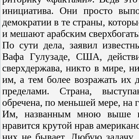
инициатива. Они просто выпо
демократии в те страны, котор
и мешают арабским сверхбогат
По сути дела, заявил известн
Вафа Гулузаде, США, действ
сверхдержава, никто в мире, н
им, а тем более возражать их 
пределами. Страна, выступ
обречена, по меньшей мере, на г
Им, названным мною выше по
нравится крутой нрав американс
них не бывает. Любую задачу,