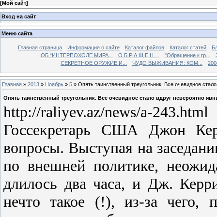
[
Мой сайт
]
Вход на сайт
Меню сайта
Главная страница
Информация о сайте
Каталог файлов
Каталог статей
Б
ОБ “ИНТЕРПОХОДЕ МИРА...
О Б Р А Щ Е Н ...
"Обращение к гр...
СЕКРЕТНОЕ ОРУЖИЕ И...
ЧУДО ВЫЖИВАНИЯ: КОМ...
200
Главная
»
2013
»
Ноябрь
»
5
» Опять таинственный треугольник. Все очевидное стало
Опять таинственный треугольник. Все очевидное стало вдруг невероятно явн
http://raliyev.az/news/a-243.html
Госсекретарь США Джон Керр
вопросы. Выступая на заседан
по внешней политике, неожид
длилось два часа, и Дж. Керр
нечто такое (!), из-за чего,