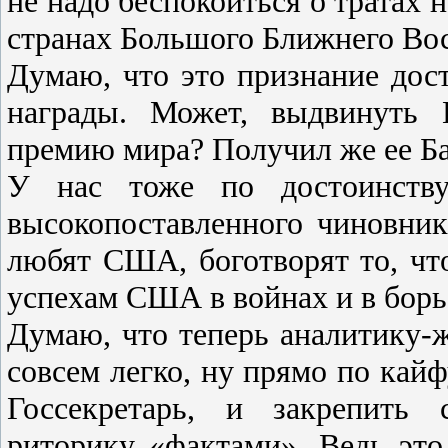
не надо беспокоиться о тратах 
странах Большого Ближнего Вос
Думаю, что это признание дос
награды. Может, выдвинуть 
премию мира? Получил же ее Бар
У нас тоже по достоинству
высокопоставленного чиновни
любят США, боготворят то, чт
успехам США в войнах и в борьб
Думаю, что теперь аналитику-
совсем легко, ну прямо по кай
Госсекретарь, и закрепить 
риторику «фактами». Ведь эт