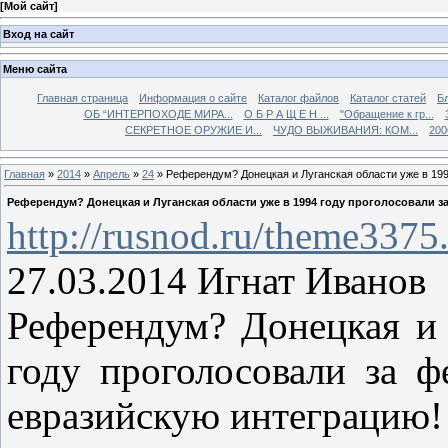
[
Мой сайт
]
Вход на сайт
Меню сайта
Главная страница
Информация о сайте
Каталог файлов
Каталог статей
Б
ОБ “ИНТЕРПОХОДЕ МИРА...
О Б Р А Щ Е Н ...
"Обращение к гр...
СЕКРЕТНОЕ ОРУЖИЕ И...
ЧУДО ВЫЖИВАНИЯ: КОМ...
200
Главная
»
2014
»
Апрель
»
24
» Референдум? Донецкая и Луганская области уже в 199
Референдум? Донецкая и Луганская области уже в 1994 году проголосовали з
http://rusnod.ru/theme3375
27.03.2014 Игнат Иванов
Референдум? Донецкая и 
году проголосовали за ф
евразийскую интеграцию!