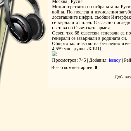
Москва , Русия
Министерството на отбраната на Руси
война. По последни изчисления загуби
досегашните цифри, съобщи Интерфакс.
се върнали от плен. Съгласно последн
състава на Съветската армия.
Освен тях 68 съветски генерали са по
генерали се завърнали в родината си.
Общото количество на безследно изчез
4,559 млн. души. /БЛИЦ
Просмотров
: 745 |
Добавил
:
lesnoy
|
Ре
Всего комментариев
:
0
Добавля