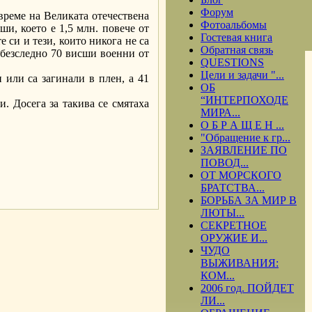
Форум
време на Великата отечествена
Фотоальбомы
ши, което е 1,5 млн. повече от
Гостевая книга
 си и тези, които никога не са
Обратная связь
 безследно 70 висши военни от
QUESTIONS
Цели и задачи "...
 или са загинали в плен, а 41
ОБ
“ИНТЕРПОХОДЕ
. Досега за такива се смятаха
МИРА...
О Б Р А Щ Е Н ...
"Обращение к гр...
ЗАЯВЛЕНИЕ ПО
ПОВОД...
ОТ МОРСКОГО
.
БРАТСТВА...
БОРЬБА ЗА МИР В
ЛЮТЫ...
СЕКРЕТНОЕ
ОРУЖИЕ И...
ЧУДО
ВЫЖИВАНИЯ:
КОМ...
2006 год. ПОЙДЕТ
ЛИ...