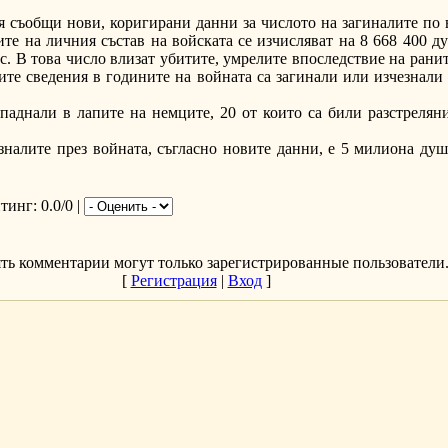
я съобщи нови, коригирани данни за числото на загиналите по 
те на личния състав на войската се изчисляват на 8 668 400 ду
 В това число влизат убитите, умрелите впоследствие на раните
ите сведения в годините на войната са загинали или изчезнали
паднали в лапите на немците, 20 от които са били разстреляни
налите през войната, съгласно новите данни, е 5 милиона души
йтинг
: 0.0/0 |
ть комментарии могут только зарегистрированные пользователи
[
Регистрация
|
Вход
]