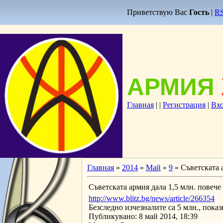
Приветствую Вас
Гость
|
R
АРМИЯ
Главная
|
|
Регистрация
|
Вх
Главная
»
2014
»
Май
»
9
» Съветската 
Съветската армия дала 1,5 млн. повече
http://www.blitz.bg/news/article/266354
Безследно изчезналите са 5 млн., пока
Публикувано: 8 май 2014, 18:39