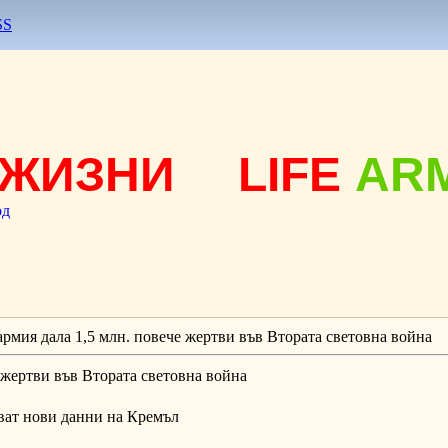
SS
ЖИЗНИ
LIFE
AR
од
армия дала 1,5 млн. повече жертви във Втората световна война
 жертви във Втората световна война
зват нови данни на Кремъл