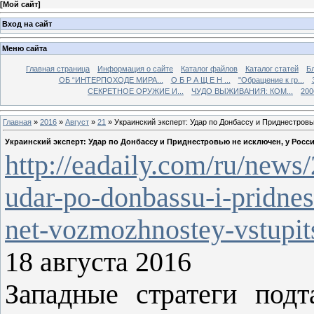
[
Мой сайт
]
Вход на сайт
Меню сайта
Главная страница
Информация о сайте
Каталог файлов
Каталог статей
Б
ОБ “ИНТЕРПОХОДЕ МИРА...
О Б Р А Щ Е Н ...
"Обращение к гр...
СЕКРЕТНОЕ ОРУЖИЕ И...
ЧУДО ВЫЖИВАНИЯ: КОМ...
200
Главная
»
2016
»
Август
»
21
» Украинский эксперт: Удар по Донбассу и Приднестровь
Украинский эксперт: Удар по Донбассу и Приднестровью не исключен, у Росс
http://eadaily.com/ru/news
udar-po-donbassu-i-pridnes
net-vozmozhnostey-vstupit
18 августа 2016
Западные стратеги подт