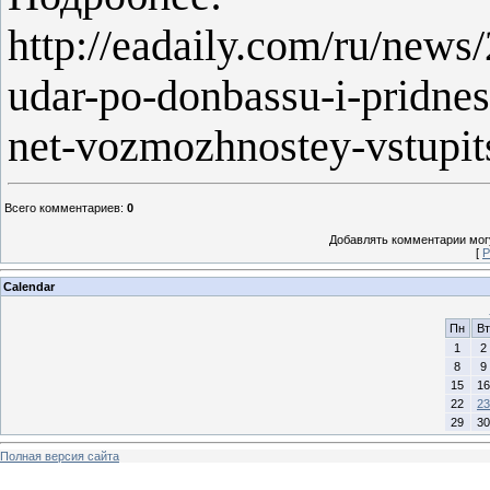
http://eadaily.com/ru/news
udar-po-donbassu-i-pridnes
net-vozmozhnostey-vstupit
Всего комментариев
:
0
Добавлять комментарии могу
[
Р
Calendar
Пн
Вт
1
2
8
9
15
16
22
23
29
30
Полная версия сайта