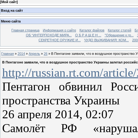
[
Мой сайт
]
Вход на сайт
Меню сайта
Главная страница
Информация о сайте
Каталог файлов
Каталог статей
Б
ОБ “ИНТЕРПОХОДЕ МИРА...
О Б Р А Щ Е Н ...
"Обращение к гр...
СЕКРЕТНОЕ ОРУЖИЕ И...
ЧУДО ВЫЖИВАНИЯ: КОМ...
200
Главная
»
2014
»
Апрель
»
26
» В Пентагоне заявили, что в воздушное пространство 
В Пентагоне заявили, что в воздушное пространство Украины залетал россий
http://russian.rt.com/articl
Пентагон обвинил Росс
пространства Украины
26 апреля 2014, 02:07
Самолёт РФ «нарушал