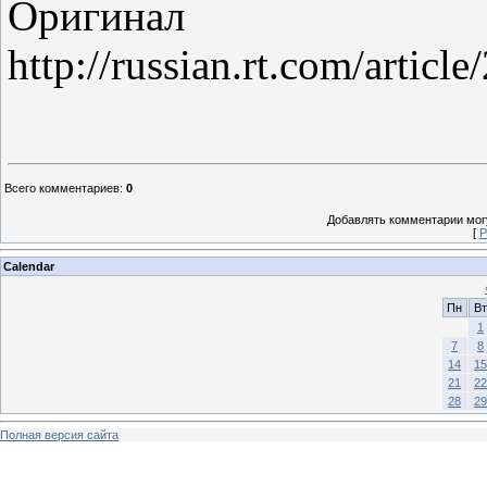
Оригина
http://russian.rt.com/arti
Всего комментариев
:
0
Добавлять комментарии могу
[
Р
Calendar
Пн
Вт
1
7
8
14
15
21
22
28
29
Полная версия сайта