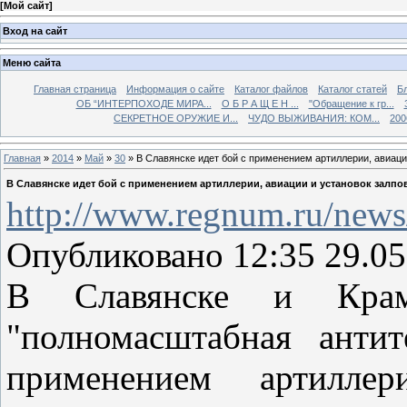
[
Мой сайт
]
Вход на сайт
Меню сайта
Главная страница
Информация о сайте
Каталог файлов
Каталог статей
Б
ОБ “ИНТЕРПОХОДЕ МИРА...
О Б Р А Щ Е Н ...
"Обращение к гр...
СЕКРЕТНОЕ ОРУЖИЕ И...
ЧУДО ВЫЖИВАНИЯ: КОМ...
200
Главная
»
2014
»
Май
»
30
» В Славянске идет бой с применением артиллерии, авиации
В Славянске идет бой с применением артиллерии, авиации и установок залпов
http://www.regnum.ru/news
Опубликовано 12:35 29.05
В Славянске и Крам
"полномасштабная антит
применением артилле