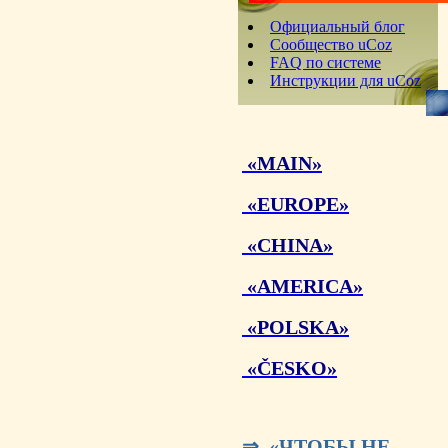
Официальный блог
Сообщество uCoz
FAQ по системе
Инструкции для uCoz
«MAIN»
«EUROPE»
«CHINA»
«AMERICA»
«POLSKA»
«ČESKO»
⇒ «ЧТОБЫ НЕ