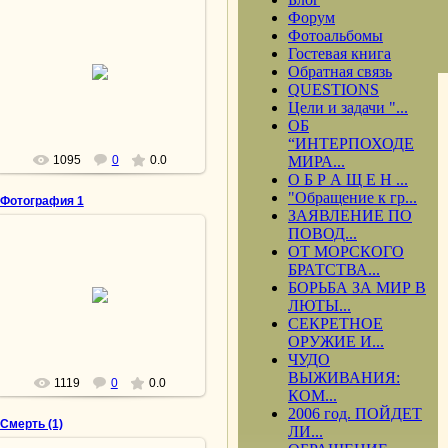
Форум
Фотоальбомы
15.04.2013
Гостевая книга
Обратная связь
Свидание с отцом
QUESTIONS
lesnoy
Цели и задачи "...
ОБ
“ИНТЕРПОХОДЕ
1095
0
0.0
МИРА...
О Б Р А Щ Е Н ...
"Обращение к гр...
Фотография 1
ЗАЯВЛЕНИЕ ПО
ПОВОД...
15.04.2013
ОТ МОРСКОГО
БРАТСТВА...
Мэри МакХью оплакивает своего
убитого жениха, сержанта
БОРЬБА ЗА МИР В
Джеймса Ригана. «Сектор 60» —
ЛЮТЫ...
новая область большого кладбища
СЕКРЕТНОЕ
...
ОРУЖИЕ И...
lesnoy
ЧУДО
ВЫЖИВАНИЯ:
1119
0
0.0
КОМ...
2006 год. ПОЙДЕТ
Смерть (1)
ЛИ...