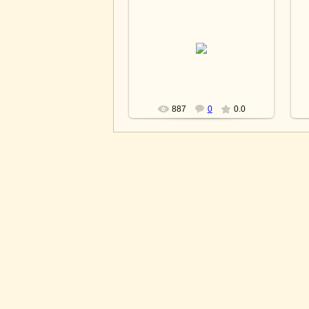
15.04.2013
lesnoy
887
0
0.0