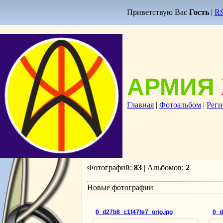
Приветствую Вас
Гость
|
R
АРМИЯ
Главная
|
Фотоальбом
|
Реги
Фотографий:
83
| Альбомов:
2
Новые фотографии
0_d27b8_c1f47fe7_orig.jpg
0_d