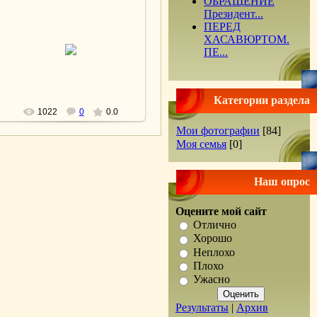
ОБРАЩЕНИЕ
Президент...
ПЕРЕД
ХАСАВЮРТОМ.
25.03.2010
ПЕ...
lesnoy
Категории раздела
1022
0
0.0
Мои фотографии
[84]
Моя семья
[0]
Наш опрос
Оцените мой сайт
Отлично
Хорошо
Неплохо
Плохо
Ужасно
Результаты
|
Архив