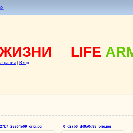
SS
ЖИЗНИ
LIFE
AR
страция
|
Вход
27b7_28e64e69_orig.jpg
0_d27b6_d49a0d88_orig.jpg