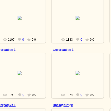
15.04.2013
15.04.2013
Вспомнить всё
Настоящее призвание
lesnoy
lesnoy
1107
0
0.0
1133
0
0.0
ография 1
Фотография 1
15.04.2013
15.04.2013
Миг незабываемого счастья
Пес на могиле своего хозяина.
lesnoy
lesnoy
1061
0
0.0
1074
0
0.0
ография 1
Президент (9)