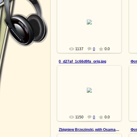
15.04.2013
Светлая вера в будущее
lesnoy
1137
0
0.0
0_d27af_1c66d9fa_orig.jpg
Фот
15.04.2013
Товарищ по несчастью
lesnoy
1150
0
0.0
Zbigniew Brzezinski, with Osama bin Laden.
Фот