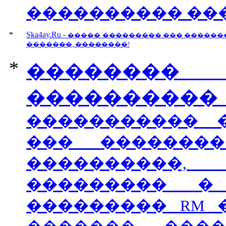
���������� ��
*
Ska4ay.Ru
-
����� ��������� ��� �������
�������, ��������!
*
�������
����������
����������� 
��� ��������
����������,
��������� �
��������� RM �