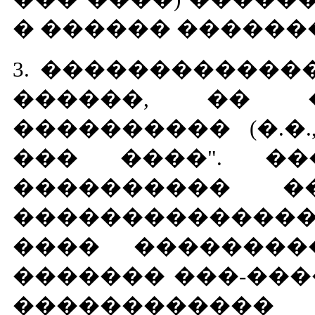
� ������ �������
3. ������������
������, �� �
���������� (�.�.,
��� ����". �
���������� �
�������������
���� ��������
������� ���-���
������������