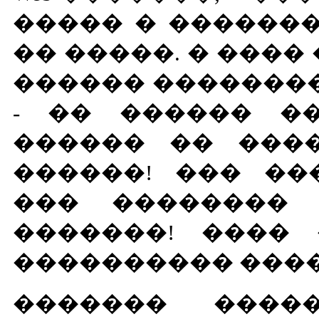
����� � �������
�� �����. � ����
������ ��������
- �� ������ ��
������ �� ���
������! ��� ��
��� �������� 
�������! ���� 
���������� ����
������� �����