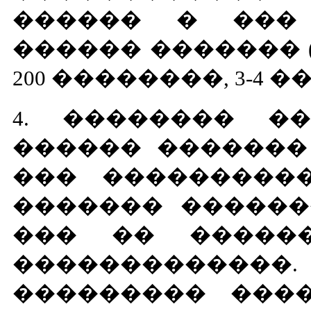
������ � ���
������ ������� 
200 ��������, 3-4 �
4. �������� �� �
������ �������
��� ����������
������� ������
��� �� �����
������������
��������� ���