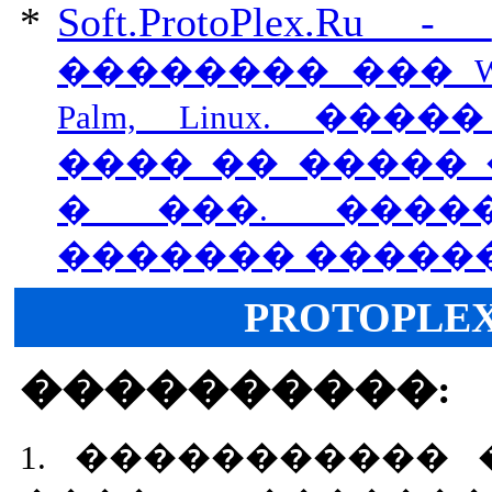
*
Soft.ProtoPlex.Ru
-
�������� ��� Windows
Palm, Linux. ���
���� �� �����
� ���. �����
������� ������ 
PROTOPLEX
����������:
1. ����������� 