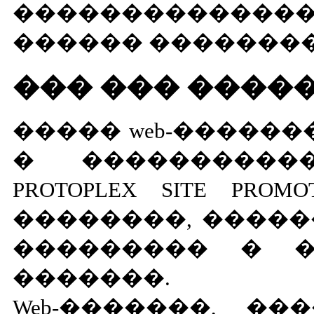
�������������
������ ��������
��� ��� ����
����� web-�����
� ����������
PROTOPLEX SITE PR
��������, �����
��������� � 
�������.
Web-�������, �