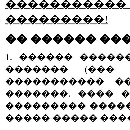
����������
���������!
�� ������ ��
1. ������ �����
������� (��� 
����������� �� 
�������. ���� 
��������� �����
����� ����� ���