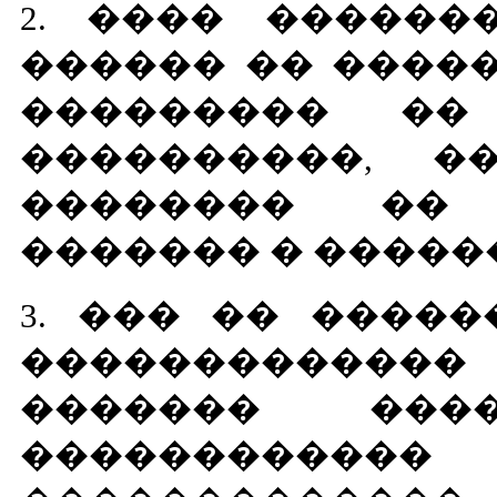
2. ���� ������
������ �� ����� ��
��������� ��
����������, �
�������� ��
������� � �����
3. ��� �� �����
������������
������� ��
����������