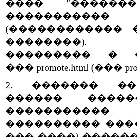
���� "��������
����������
(������������ 
��������).
��������� � 
��� promote.html (��� prom
2. ������� ��
������ ����
�����������
���������� ����
��� ����) �����