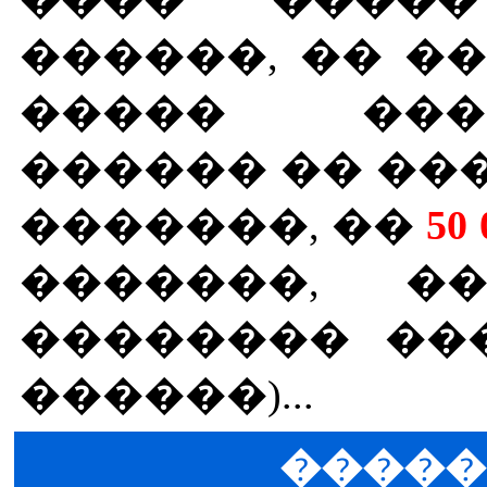
������, �� �
����� ���
������ �� ���
�������, ��
50 
�������, �
�������� ��
������)...
�����