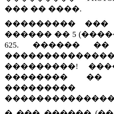
��� �� ����.
��������� ���
������ �� 5 (�����) 
625. ������ �
�������������� 
���������! ��
�������� �� 
��������� 
��������������
� ��� ������ (�