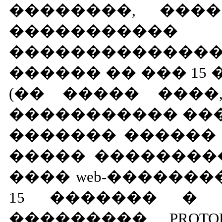
��������, ���� �
���������
�����������
������ �� ��� 15
(�� ����� ����
����������� ���
������� ������ 
����� ���������
���� web-������
15 ������� � 
��������� PROTOPLE