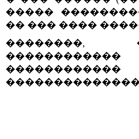
����� ��������
�� ��� ���� ����
��������, 
�����������
����������
��������������