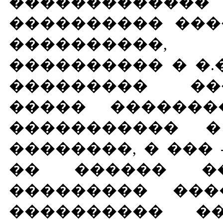
����������
���������� ���
����������,
���������� � �.
��������� ��
����� �������
����������� �
��������, � ���
�� ������ ��
��������� ���
���������� ��