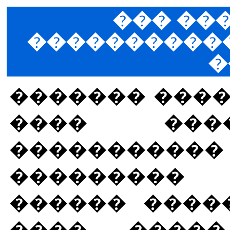
��� ����
�����������
�
������� ����
���� ���
����������
��������� 
������ ����
���� �����