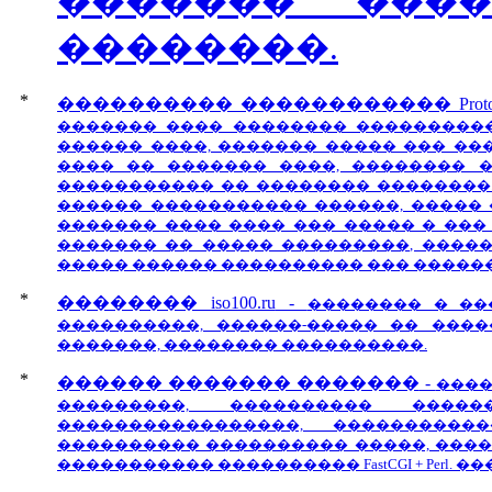
������� ���
��������.
*
���������� ������������ ProtoP
������� ���� �������� ����������
������ ����, ������� ����� ��� ��
���� �� ������� ����, �������� 
����������� �� �������� ��������.
������ ����������� ������, ����� 
������� ���� ���� ��� ����� � ��� 
������� �� ����� ���������, �����
����� ������ ���������� ��� ������
*
�������� iso100.ru
-
�������� � ��
����������, ������-����� �� �����
�������, �������� ����������.
*
������ ������� �������
-
����
���������, ���������� ����
�����������������, ����������
���������� ���������� �����, ����
����������� ���������� FastCGI + Perl.