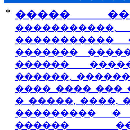
*
����� ��
����������
����������� 
������� �����
������ �����
������, �������
���� ���� ���
� �����, ����,
��������� � .
������ ��