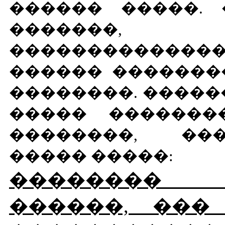
������ �����. 
�������, 
��������������
������ �������
��������. �����
����� �������
��������, ���
����� �����:
�������� 
������, ��� 