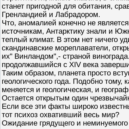
станет пригодной для обитания, ср
Гренландией и Лабрадором.
Что, аномалией конечно не является
источникам, Антарктику знали и Юж
теплый климат. В этом нет ничего уд
скандинавские мореплаватели, отк
их" Винландом",- страной виноград
продолжавшийся с XIV века завершил
Таким образом, планета просто всту
геологического года. Подобно тому, 
меняется и геологическая, и геогра
Остается открытым один чрезвычай
Если все эти факты широко известны
тот психоз охвативший весь мир?
Ожидание грядущего и неминуемого к