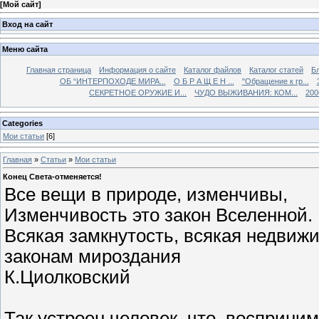
[
Мой сайт
]
Вход на сайт
Меню сайта
Главная страница
Информация о сайте
Каталог файлов
Каталог статей
Б
ОБ “ИНТЕРПОХОДЕ МИРА...
О Б Р А Щ Е Н ...
"Обращение к гр...
СЕКРЕТНОЕ ОРУЖИЕ И...
ЧУДО ВЫЖИВАНИЯ: КОМ...
200
Categories
Мои статьи
[6]
Главная
»
Статьи
»
Мои статьи
Конец Света-отменяется!
Все вещи в природе, изменчивы,
Изменчивость это закон Вселенной.
Всякая замкнутость, всякая недвиж
законам мироздания
К.Циолковский
Так устроен человек, что, восприним