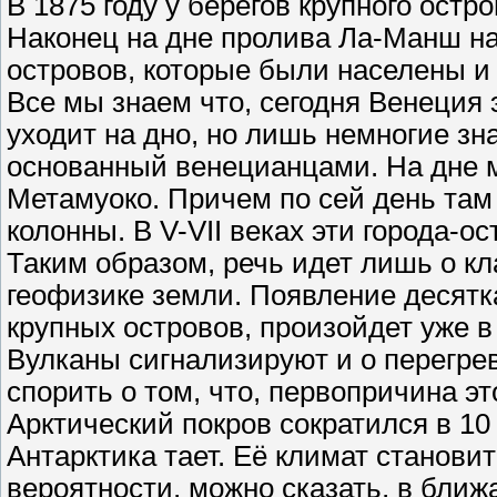
В 1875 году у берегов крупного остр
Наконец на дне пролива Ла-Манш на
островов, которые были населены и 
Все мы знаем что, сегодня Венеция
уходит на дно, но лишь немногие зна
основанный венецианцами. На дне м
Метамуоко. Причем по сей день там
колонны. В V-VII веках эти города-ос
Таким образом, речь идет лишь о к
геофизике земли. Появление десятк
крупных островов, произойдет уже 
Вулканы сигнализируют и о перегрев
спорить о том, что, первопричина эт
Арктический покров сократился в 10 
Антарктика тает. Её климат становит
вероятности, можно сказать, в ближ