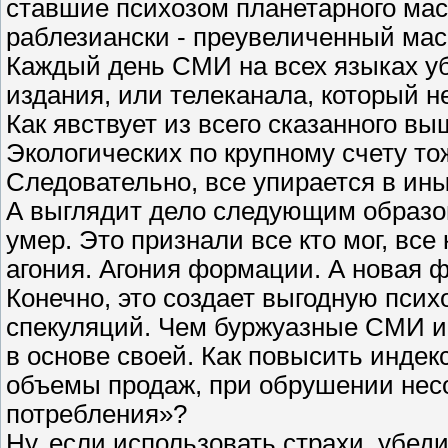
ставшие психозом планетарного мас
раблезиански - преувеличенный ма
Каждый день СМИ на всех языках у
издания, или телеканала, который н
Как явствует из всего сказанного вы
Экологических по крупному счету то
Следовательно, все упирается в ин
А выглядит дело следующим образом
умер. Это признали все кто мог, все
агония. Агония формации. А новая 
Конечно, это создает выгодную псих
спекуляций. Чем буржуазные СМИ и 
в основе своей. Как повысить индек
объемы продаж, при обрушении нес
потребления»?
Ну, если использовать страхи, убеди