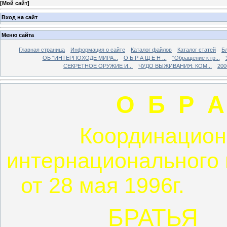
[
Мой сайт
]
Вход на сайт
Меню сайта
Главная страница
Информация о сайте
Каталог файлов
Каталог статей
Б
ОБ “ИНТЕРПОХОДЕ МИРА...
О Б Р А Щ Е Н ...
"Обращение к гр...
СЕКРЕТНОЕ ОРУЖИЕ И...
ЧУДО ВЫЖИВАНИЯ: КОМ...
200
О Б Р А
Координацион
интернационального 
от 28 мая 19
БРАТЬЯ