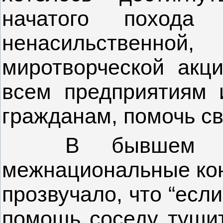
начатого похода 
ненасильствен
миротворческой акц
всем предприятиям 
гражданам, помочь с
В бывшем СС
межнациональные кон
прозвучало, что “есл
помощь соседу тушит