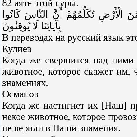
82 аяте этой суры.
مِّنَ الْأَرْ‌ضِ تُكَلِّمُهُمْ أَنَّ النَّاسَ كَانُوا
بِآيَاتِنَا لَا يُوقِنُونَ
В переводах на русский язык эт
Кулиев
Когда же свершится над ними
животное, которое скажет им,
знамениях.
Османов
Когда же настигнет их [Наш] 
некое животное, которое провозг
не верили в Наши знамения.