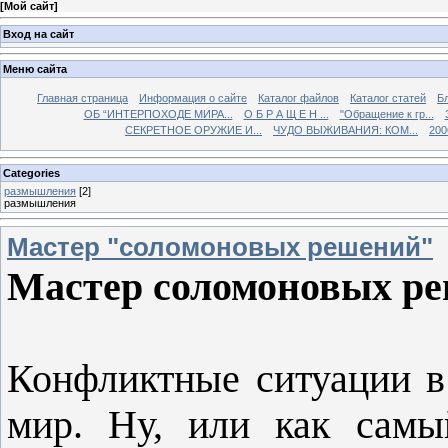
[
Мой сайт
]
Вход на сайт
Меню сайта
Главная страница
Информация о сайте
Каталог файлов
Каталог статей
Б
ОБ “ИНТЕРПОХОДЕ МИРА...
О Б Р А Щ Е Н ...
"Обращение к гр...
СЕКРЕТНОЕ ОРУЖИЕ И...
ЧУДО ВЫЖИВАНИЯ: КОМ...
200
Categories
размышления
[2]
размышления
Мастер "соломоновых решений"
Мастер соломоновых р
Конфликтные ситуации в 
мир. Ну, или как самы