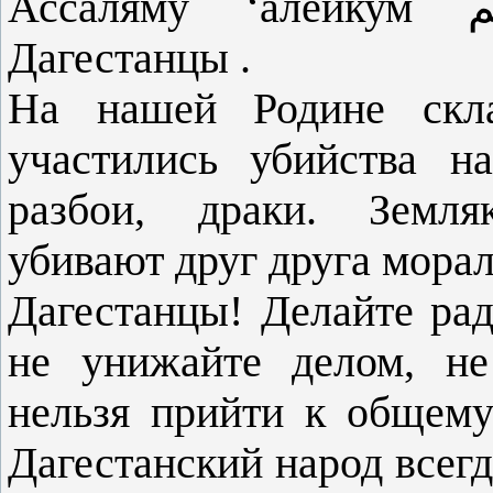
Ассаля́му ‘алейкум السلام عليكم уважаемые
Дагестанцы .
На нашей Родине склад
участились убийства н
разбои, драки. Земляк
убивают друг друга морал
Дагестанцы! Делайте ра
не унижайте делом, не
нельзя прийти к общему
Дагестанский народ всег