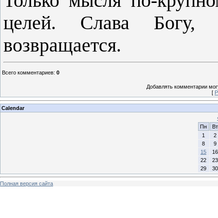
Только мысля по-крупн
целей. Слава Богу,
возвращается.
Всего комментариев
:
0
Добавлять комментарии могу
[
Р
Calendar
Пн
Вт
1
2
8
9
15
16
22
23
29
30
Полная версия сайта