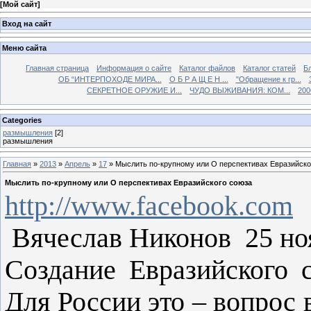
[
Мой сайт
]
Вход на сайт
Меню сайта
Главная страница
Информация о сайте
Каталог файлов
Каталог статей
Б
ОБ “ИНТЕРПОХОДЕ МИРА...
О Б Р А Щ Е Н ...
"Обращение к гр...
СЕКРЕТНОЕ ОРУЖИЕ И...
ЧУДО ВЫЖИВАНИЯ: КОМ...
200
Categories
размышления
[2]
размышления
Главная
»
2013
»
Апрель
»
17
» Мыслить по-крупному или О перспективах Евразийско
Мыслить по-крупному или О перспективах Евразийского союза
http://www.facebook.com
Вячеслав Никонов 25 нояб
Создание Евразийского 
Для России это – вопрос