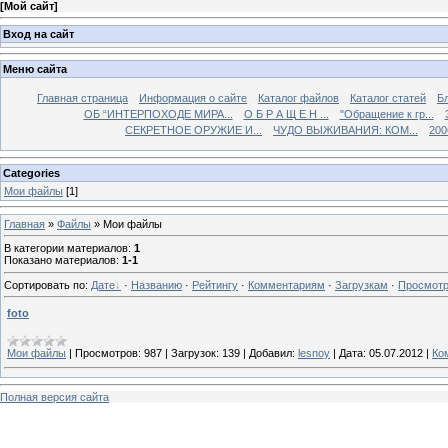
[
Мой сайт
]
Вход на сайт
Меню сайта
Главная страница
Информация о сайте
Каталог файлов
Каталог статей
Б
ОБ “ИНТЕРПОХОДЕ МИРА...
О Б Р А Щ Е Н ...
"Обращение к гр...
СЕКРЕТНОЕ ОРУЖИЕ И...
ЧУДО ВЫЖИВАНИЯ: КОМ...
200
Categories
Мои файлы
[1]
Главная
»
Файлы
» Мои файлы
В категории материалов
:
1
Показано материалов
:
1-1
Сортировать по
:
Дате
·
Названию
·
Рейтингу
·
Комментариям
·
Загрузкам
·
Просмот
foto
Мои файлы
|
Просмотров:
987
|
Загрузок:
139
|
Добавил:
lesnoy
|
Дата:
05.07.2012
|
Ко
Полная версия сайта