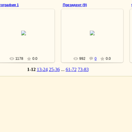
тография 1
Президент (9)
05.07.2012
25.03.2010
lesnoy
lesnoy
1178
0.0
992
0
0.0
1-12
13-24
25-36
...
61-72
73-83