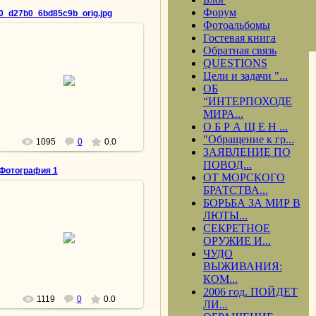
Форум
0_d27b0_6bd85c9b_orig.jpg
Фотоальбомы
Гостевая книга
Обратная связь
QUESTIONS
15.04.2013
Цели и задачи "...
Свидание с отцом
ОБ
lesnoy
“ИНТЕРПОХОДЕ
МИРА...
О Б Р А Щ Е Н ...
"Обращение к гр...
1095
0
0.0
ЗАЯВЛЕНИЕ ПО
ПОВОД...
Фотография 1
ОТ МОРСКОГО
БРАТСТВА...
БОРЬБА ЗА МИР В
15.04.2013
ЛЮТЫ...
Мэри МакХью оплакивает своего
СЕКРЕТНОЕ
убитого жениха, сержанта
Джеймса Ригана. «Сектор 60» —
ОРУЖИЕ И...
новая область большого
ЧУДО
кладбища ...
ВЫЖИВАНИЯ:
lesnoy
КОМ...
2006 год. ПОЙДЕТ
1119
0
0.0
ЛИ...