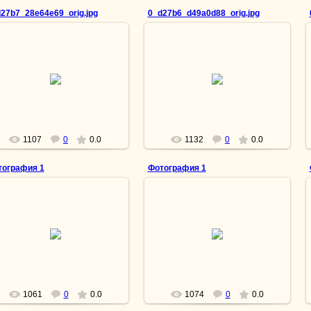
27b7_28e64e69_orig.jpg
0_d27b6_d49a0d88_orig.jpg
15.04.2013
15.04.2013
Вспомнить всё
Настоящее призвание
lesnoy
lesnoy
1107
0
0.0
1132
0
0.0
тография 1
Фотография 1
15.04.2013
15.04.2013
Миг незабываемого счастья
Пес на могиле своего хозяина.
lesnoy
lesnoy
1061
0
0.0
1074
0
0.0