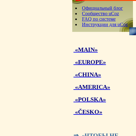
Официальный блог
Сообщество uCoz
FAQ по системе
Инструкции для uCoz
«MAIN»
«EUROPE»
«CHINA»
«AMERICA»
«POLSKA»
«ČESKO»
⇒ «ЧТОБЫ НЕ