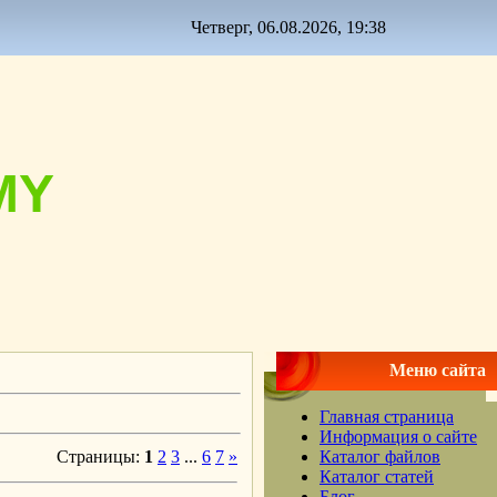
Четверг, 06.08.2026, 19:38
MY
Меню сайта
Главная страница
Информация о сайте
Страницы
:
1
2
3
...
6
7
»
Каталог файлов
Каталог статей
Блог