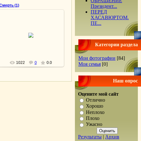
ОБРАЩЕНИЕ
Смерть (1)
Президент...
ПЕРЕД
ХАСАВЮРТОМ.
ПЕ...
25.03.2010
lesnoy
Категории раздела
Мои фотографии
[84]
1022
0
0.0
Моя семья
[0]
Наш опрос
Оцените мой сайт
Отлично
Хорошо
Неплохо
Плохо
Ужасно
Результаты
|
Архив