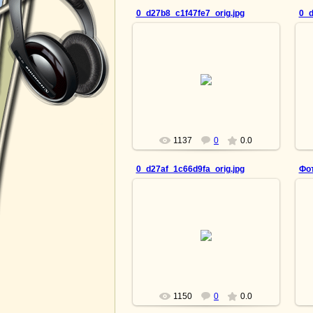
0_d27b8_c1f47fe7_orig.jpg
0_d
15.04.2013
Светлая вера в будущее
lesnoy
1137
0
0.0
0_d27af_1c66d9fa_orig.jpg
Фо
15.04.2013
Товарищ по несчастью
lesnoy
1150
0
0.0