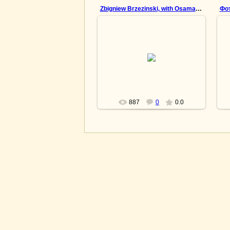
Zbigniew Brzezinski, with Osama bin Laden.
Фо
15.04.2013
lesnoy
887
0
0.0