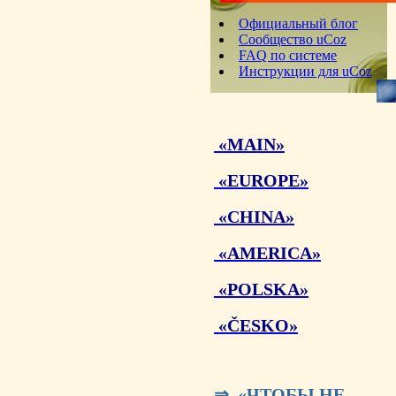
Официальный блог
Сообщество uCoz
FAQ по системе
Инструкции для uCoz
«MAIN»
«EUROPE»
«CHINA»
«AMERICA»
«POLSKA»
«ČESKO»
⇒ «ЧТОБЫ НЕ