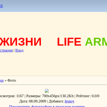
SS
ЖИЗНИ
LIFE
AR
страция
|
Вход
ии
» Фото
осмотров
: 1167 |
Размеры
: 700x456px/130.2Kb |
Рейтинг
: 0.0/0
Дата
: 08.09.2009 |
Добавил
:
lesnoy
Просмотреть фотографию в реальном размере