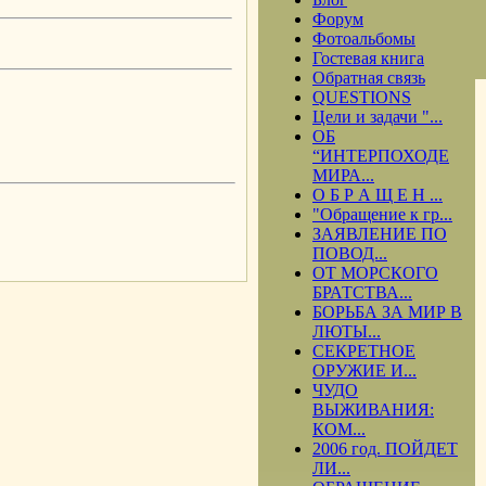
Форум
Фотоальбомы
Гостевая книга
Обратная связь
QUESTIONS
Цели и задачи "...
ОБ
“ИНТЕРПОХОДЕ
МИРА...
О Б Р А Щ Е Н ...
"Обращение к гр...
ЗАЯВЛЕНИЕ ПО
.
ПОВОД...
ОТ МОРСКОГО
БРАТСТВА...
БОРЬБА ЗА МИР В
ЛЮТЫ...
СЕКРЕТНОЕ
ОРУЖИЕ И...
ЧУДО
ВЫЖИВАНИЯ:
КОМ...
2006 год. ПОЙДЕТ
ЛИ...