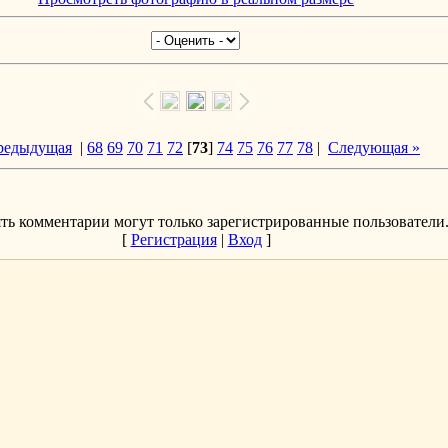
редыдущая
|
68
69
70
71
72
[
73
]
74
75
76
77
78
|
Следующая »
ть комментарии могут только зарегистрированные пользователи
[
Регистрация
|
Вход
]