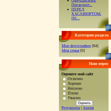
ОБРАЩЕНИЕ
Президент...
ПЕРЕД
ХАСАВЮРТОМ.
ПЕ...
Категории раздела
Мои фотографии
[84]
Моя семья
[0]
Наш опрос
Оцените мой сайт
Отлично
Хорошо
Неплохо
Плохо
Ужасно
Результаты
|
Архив