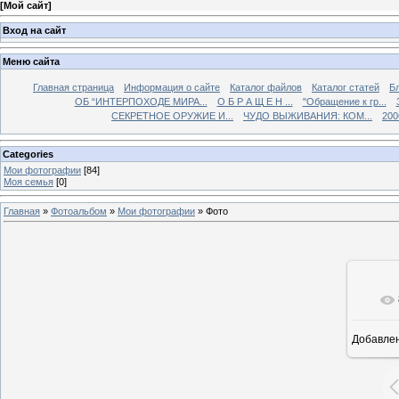
[
Мой сайт
]
Вход на сайт
Меню сайта
Главная страница
Информация о сайте
Каталог файлов
Каталог статей
Б
ОБ “ИНТЕРПОХОДЕ МИРА...
О Б Р А Щ Е Н ...
"Обращение к гр...
СЕКРЕТНОЕ ОРУЖИЕ И...
ЧУДО ВЫЖИВАНИЯ: КОМ...
200
Categories
Мои фотографии
[84]
Моя семья
[0]
Главная
»
Фотоальбом
»
Мои фотографии
» Фото
Добавле