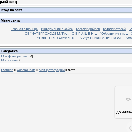
[
Мой сайт
]
Вход на сайт
Меню сайта
Главная страница
Информация о сайте
Каталог файлов
Каталог статей
Б
ОБ “ИНТЕРПОХОДЕ МИРА...
О Б Р А Щ Е Н ...
"Обращение к гр...
СЕКРЕТНОЕ ОРУЖИЕ И...
ЧУДО ВЫЖИВАНИЯ: КОМ...
200
Categories
Мои фотографии
[84]
Моя семья
[0]
Главная
»
Фотоальбом
»
Мои фотографии
» Фото
Добавле