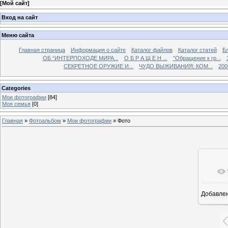
[
Мой сайт
]
Вход на сайт
Меню сайта
Главная страница
Информация о сайте
Каталог файлов
Каталог статей
Б
ОБ “ИНТЕРПОХОДЕ МИРА...
О Б Р А Щ Е Н ...
"Обращение к гр...
СЕКРЕТНОЕ ОРУЖИЕ И...
ЧУДО ВЫЖИВАНИЯ: КОМ...
200
Categories
Мои фотографии
[84]
Моя семья
[0]
Главная
»
Фотоальбом
»
Мои фотографии
» Фото
Добавле