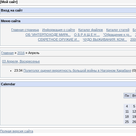
[
Мой сайт
]
Вход на сайт
Меню сайта
Главная страница
Информация о сайте
Каталог файлов
Каталог статей
Б
ОБ “ИНТЕРПОХОДЕ МИРА...
О Б Р А Щ Е Н ...
"Обращение к гр...
СЕКРЕТНОЕ ОРУЖИЕ И...
ЧУДО ВЫЖИВАНИЯ: КОМ...
200
Главная
»
2016
»
Апрель
03 Апреля, Воскресенье
23:34
Политолог оценил вероятность большой войны в Нагорном Карабахе
(0
Calendar
Пн
Вт
4
5
11
12
18
19
25
26
Полная версия сайта