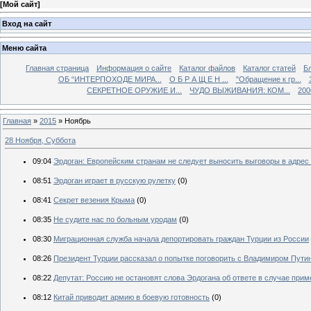
[
Мой сайт
]
Вход на сайт
Меню сайта
Главная страница
Информация о сайте
Каталог файлов
Каталог статей
Б
ОБ “ИНТЕРПОХОДЕ МИРА...
О Б Р А Щ Е Н ...
"Обращение к гр...
СЕКРЕТНОЕ ОРУЖИЕ И...
ЧУДО ВЫЖИВАНИЯ: КОМ...
200
Главная
»
2015
»
Ноябрь
28 Ноября, Суббота
09:04
Эрдоган: Европейским странам не следует выносить выговоры в адрес
08:51
Эрдоган играет в русскую рулетку
(0)
08:41
Секрет везения Крыма
(0)
08:35
Не судите нас по больным уродам
(0)
08:30
Миграционная служба начала депортировать граждан Турции из России
08:26
Президент Турции рассказал о попытке поговорить с Владимиром Пути
08:22
Депутат: Россию не остановят слова Эрдогана об ответе в случае при
08:12
Китай приводит армию в боевую готовность
(0)