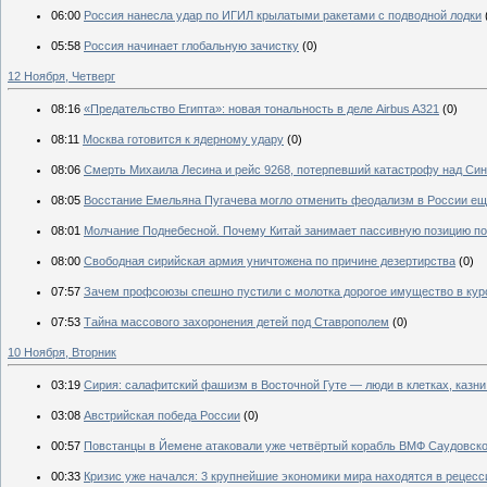
06:00
Россия нанесла удар по ИГИЛ крылатыми ракетами с подводной лодки
05:58
Россия начинает глобальную зачистку
(0)
12 Ноября, Четверг
08:16
«Предательство Египта»: новая тональность в деле Airbus A321
(0)
08:11
Москва готовится к ядерному удару
(0)
08:06
Смерть Михаила Лесина и рейс 9268, потерпевший катастрофу над Сина
08:05
Восстание Емельяна Пугачева могло отменить феодализм в России еще 
08:01
Молчание Поднебесной. Почему Китай занимает пассивную позицию п
08:00
Свободная сирийская армия уничтожена по причине дезертирства
(0)
07:57
Зачем профсоюзы спешно пустили с молотка дорогое имущество в кур
07:53
Тайна массового захоронения детей под Ставрополем
(0)
10 Ноября, Вторник
03:19
Сирия: салафитский фашизм в Восточной Гуте — люди в клетках, казн
03:08
Австрийская победа России
(0)
00:57
Повстанцы в Йемене атаковали уже четвёртый корабль ВМФ Саудовск
00:33
Кризис уже начался: 3 крупнейшие экономики мира находятся в рецесс