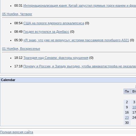
00:31
Интернационализация юаня: Китай запустил прямые торги юанем и фр
05 Ноября, Четверг
08:54
США на пороге ядерного апокалипсиса
(0)
08:49
Госдеп вступился за Донбасс
(0)
05:30
«Я знаю, что уже не вернусь»: истории пассажиров погибшего A321
(0)
01 Ноября, Воскресенье
18:12
Трагедия над Синаем: факторы крушения
(0)
17:18
Почему и России, и Западу выгодно, чтобы авиакатастрофа не оказала
Calendar
Пн
Вт
2
3
9
10
16
17
23
24
30
Полная версия сайта