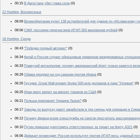
00:15
В Дагестане убит глава села
(0)
22 Ноября, Воскресенье
08:09
Великобритания купит 138 истребителей для ударов по «Исламскому г
08:06
СМИ: россияне перечислили ИГИЛ 300 миллионов рублей
(0)
18 Ноября, Среда
06:43
"Победил полный автомат"
(0)
06:34
Китай и Россия служат образцовым примером междержавных отношен
06:33
Плавучий металлолом: почему американский флот только кажется вел
06:28
Обама продлил на год санкции против Ирана
(0)
06:26
Груздев: Great Wall вложит более 500 млн долларов в парк "Узловая"
(0)
06:25
Иран ввел запрет на импорт товаров из США
(0)
06:21
Польша припомнит Украине Львов?
(0)
06:17
Заводы по выпуску ракет заработали в три смены для операции в Сири
06:12
Почему французские спецслужбы не смогли просчитать массированну
06:10
Путин приказал уничтожить ответственных за теракт на борту A321
(0)
06:06
Дефицит возмездия: Россия использует против ИГИЛ весь ударный по