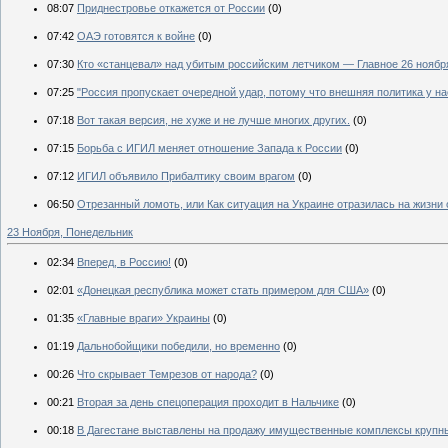
08:07
Приднестровье откажется от России
(0)
07:42
ОАЭ готовятся к войне
(0)
07:30
Кто «станцевал» над убитым российским летчиком — Главное 26 ноябр
07:25
"Россия пропускает очередной удар, потому что внешняя политика у н
07:18
Вот такая версия, не хуже и не лучше многих других.
(0)
07:15
Борьба с ИГИЛ меняет отношение Запада к России
(0)
07:12
ИГИЛ объявило Прибалтику своим врагом
(0)
06:50
Отрезанный ломоть, или Как ситуация на Украине отразилась на жизни
23 Ноября, Понедельник
02:34
Вперед, в Россию!
(0)
02:01
«Донецкая республика может стать примером для США»
(0)
01:35
«Главные враги» Украины
(0)
01:19
Дальнобойщики победили, но временно
(0)
00:26
Что скрывает Темрезов от народа?
(0)
00:21
Вторая за день спецоперация проходит в Нальчике
(0)
00:18
В Дагестане выставлены на продажу имущественные комплексы крупн