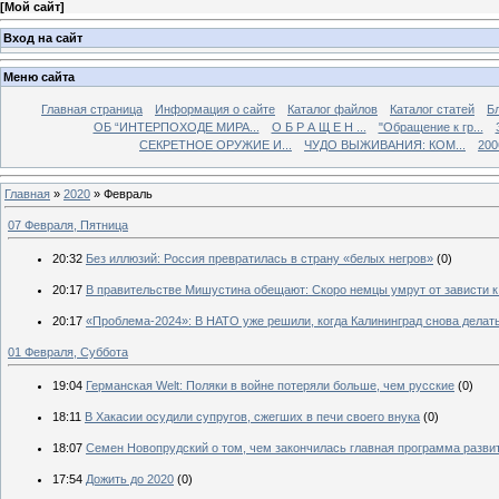
[
Мой сайт
]
Вход на сайт
Меню сайта
Главная страница
Информация о сайте
Каталог файлов
Каталог статей
Б
ОБ “ИНТЕРПОХОДЕ МИРА...
О Б Р А Щ Е Н ...
"Обращение к гр...
СЕКРЕТНОЕ ОРУЖИЕ И...
ЧУДО ВЫЖИВАНИЯ: КОМ...
200
Главная
»
2020
»
Февраль
07 Февраля, Пятница
20:32
Без иллюзий: Россия превратилась в страну «белых негров»
(0)
20:17
В правительстве Мишустина обещают: Скоро немцы умрут от зависти к
20:17
«Проблема-2024»: В НАТО уже решили, когда Калининград снова делат
01 Февраля, Суббота
19:04
Германская Welt: Поляки в войне потеряли больше, чем русские
(0)
18:11
В Хакасии осудили супругов, сжегших в печи своего внука
(0)
18:07
Семен Новопрудский о том, чем закончилась главная программа разви
17:54
Дожить до 2020
(0)