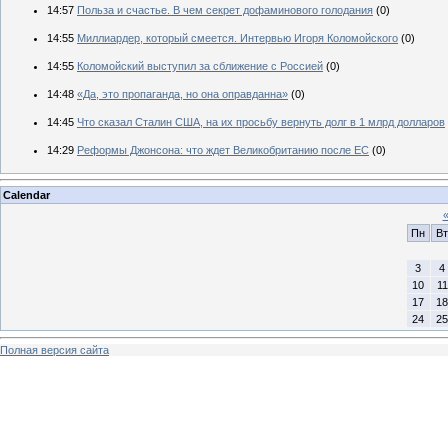
14:57
Польза и счастье. В чем секрет дофаминового голодания
(0)
14:55
Миллиардер, который смеется. Интервью Игоря Коломойского
(0)
14:55
Коломойский выступил за сближение с Россией
(0)
14:48
«Да, это пропаганда, но она оправданна»
(0)
14:45
Что сказал Сталин США, на их просьбу вернуть долг в 1 млрд долларов
14:29
Реформы Джонсона: что ждет Великобританию после ЕС
(0)
Calendar
Пн
Вт
3
4
10
11
17
18
24
25
Полная версия сайта