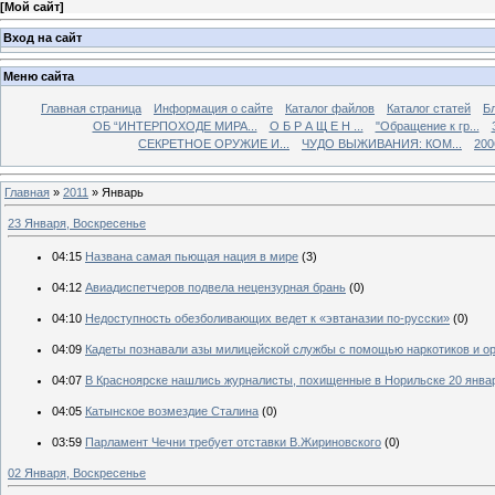
[
Мой сайт
]
Вход на сайт
Меню сайта
Главная страница
Информация о сайте
Каталог файлов
Каталог статей
Б
ОБ “ИНТЕРПОХОДЕ МИРА...
О Б Р А Щ Е Н ...
"Обращение к гр...
СЕКРЕТНОЕ ОРУЖИЕ И...
ЧУДО ВЫЖИВАНИЯ: КОМ...
200
Главная
»
2011
»
Январь
23 Января, Воскресенье
04:15
Названа самая пьющая нация в мире
(3)
04:12
Авиадиспетчеров подвела нецензурная брань
(0)
04:10
Недоступность обезболивающих ведет к «эвтаназии по-русски»
(0)
04:09
Кадеты познавали азы милицейской службы с помощью наркотиков и ор
04:07
В Красноярске нашлись журналисты, похищенные в Норильске 20 янва
04:05
Катынское возмездие Сталина
(0)
03:59
Парламент Чечни требует отставки В.Жириновского
(0)
02 Января, Воскресенье