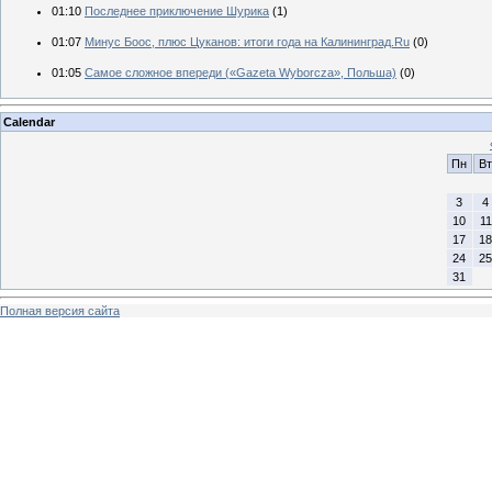
01:10
Последнее приключение Шурика
(1)
01:07
Минус Боос, плюс Цуканов: итоги года на Калининград.Ru
(0)
01:05
Самое сложное впереди («Gazeta Wyborcza», Польша)
(0)
Calendar
Пн
Вт
3
4
10
11
17
18
24
25
31
Полная версия сайта