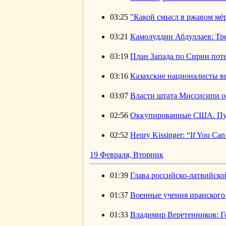
03:25
"Какой смысл в ржавом мёр
03:21
Камолуддин Абдуллаев: Тр
03:19
План Запада по Сирии поте
03:16
Казахские националисты в
03:07
Власти штата Миссисипи о
02:56
Оккупированные США. Пу
02:52
Henry Kissinger: “If You Ca
19 Февраля, Вторник
01:39
Глава российско-латвийско
01:37
Военные учения иранского 
01:33
Владимир Веретенников: Го