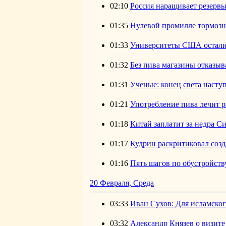
02:10
Россия наращивает резервы
01:35
Нулевой промилле тормозн
01:33
Университеты США остали
01:32
Без пива магазины отказыв
01:31
Ученые: конец света наступ
01:21
Употребление пива лечит р
01:18
Китай заплатит за недра С
01:17
Кудрин раскритиковал созд
01:16
Пять шагов по обустройст
20 Февраля, Среда
03:33
Иван Сухов: Для исламско
03:32
Александр Князев о визите