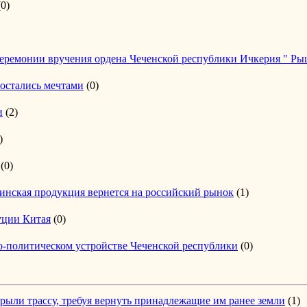
(0)
церемонии вручения ордена Чеченской республики Ичкерия " Рыца
 остались мечтами
(0)
и
(2)
)
(0)
инская продукция вернется на российский рынок
(1)
уции Китая
(0)
о-политическом устройстве Чеченской республики
(0)
рыли трассу, требуя вернуть принадлежащие им ранее земли
(1)