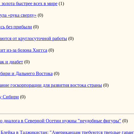
 золота быстрее всех в мире
(1)
ула «рука сверху»
(0)
сь без прибыли
(0)
аются от круглосуточной работы
(0)
ит из-за бозона Хиггса
(0)
ак и диабет
(0)
ибири и Дальнего Востока
(0)
ание госкорпорации для развития востока страны
(0)
ву Сибири
(0)
го диалога в Северной Осетии нужны "неудобные фигуры"
(0)
 Блейка в Таджикистан: "Американцам требуются твердые гаран