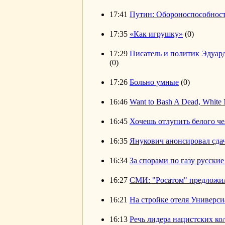
17:41
Путин: Обороноспособност
17:35
«Как игрушку»
(0)
17:29
Писатель и политик Эдуар
(0)
17:26
Больно умные
(0)
16:46
Want to Bash A Dead, White 
16:45
Хочешь отлупить белого че
16:35
Янукович анонсировал сда
16:34
За спорами по газу русски
16:27
СМИ: "Росатом" предложи
16:21
На стройке отеля Универси
16:13
Речь лидера нацистских к