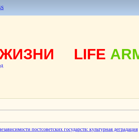
SS
ЖИЗНИ
LIFE
AR
од
ависимости постсоветских государств: культурная деградация