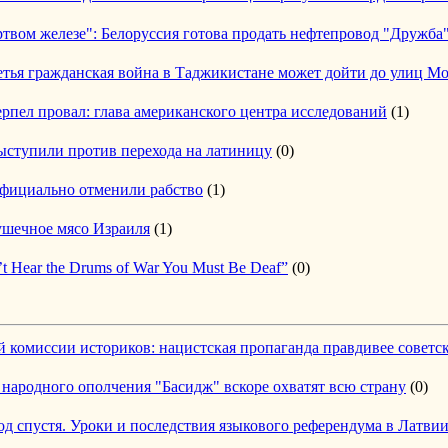
твом железе": Белоруссия готова продать нефтепровод "Дружба
етья гражданская война в Таджикистане может дойти до улиц М
рпел провал: глава американского центра исследований
(1)
ыступили против перехода на латиницу
(0)
фициально отменили рабство
(1)
шечное мясо Израиля
(1)
n’t Hear the Drums of War You Must Be Deaf”
(0)
й комиссии историков: нацистская пропаганда правдивее советс
народного ополчения "Басидж" вскоре охватят всю страну
(0)
д спустя. Уроки и последствия языкового референдума в Латви