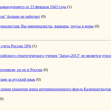
омандующего от 23 февраля 1943 года
(1)
ель" больше не работает
(0)
урналистам: Вы империалисты, варвары, трусы и воры
(0)
о счета России 10%
(1)
ийского стратегического учения "Запад-2013" не является угроз
птимизм, но не в России
(0)
ьми за русский язык
(0)
условия хранения зерна интервенционного фонда Калининградск
(0)