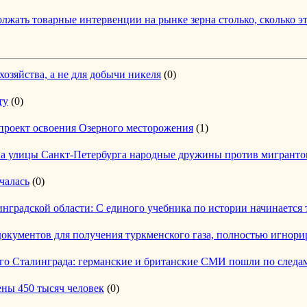
лжать товарные интервенции на рынке зерна столько, сколько э
 хозяйства, а не для добычи никеля
(0)
ту
(0)
проект освоения Озерного месторожения
(1)
на улицы Санкт-Петербурга народные дружины против мигранто
чалась
(0)
нградской области: С единого учебника по истории начинается 
документов для получения туркменского газа, полностью игнор
го Сталинграда: германские и британские СМИ пошли по следам
ны 450 тысяч человек
(0)