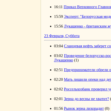
16:11
Приказ Верховного Главнок
15:59
Эксперт: "Белорусская мод
15:56
Лукашенко - британским ж
23 Февраля, Суббота
03:04
Сланцевая нефть заберет с
03:02
Проведение белорусско-росс
Лукашенко
(1)
02:51
Предприниматели обрели о
02:20
Мать лишили опеки над дет
02:02
Россельхозбанк проверил 
02:01
Зерна до весны не хватит?
01:56
Рынок зерна лихорадит
(0)