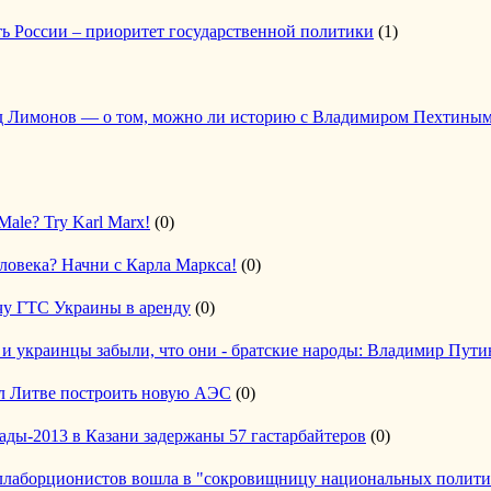
ь России – приоритет государственной политики
(1)
д Лимонов — о том, можно ли историю с Владимиром Пехтиным
Male? Try Karl Marx!
(0)
ловека? Начни с Карла Маркса!
(0)
чу ГТС Украины в аренду
(0)
е и украинцы забыли, что они - братские народы: Владимир Пути
л Литве построить новую АЭС
(0)
ады-2013 в Казани задержаны 57 гастарбайтеров
(0)
оллаборционистов вошла в "сокровищницу национальных полити