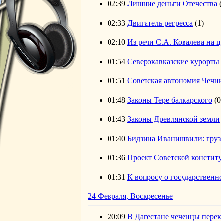
02:39
Лишние деньги Отечества
02:33
Двигатель регресса
(1)
02:10
Из речи С.А. Ковалева на 
01:54
Северокавказские курорты
01:51
Советская автономия Чечн
01:48
Законы Тере балкарского
(0
01:43
Законы Древлянской земли
01:40
Бидзина Иванишвили: груз
01:36
Проект Советской констит
01:31
К вопросу о государственн
24 Февраля, Воскресенье
20:09
В Дагестане чеченцы перек