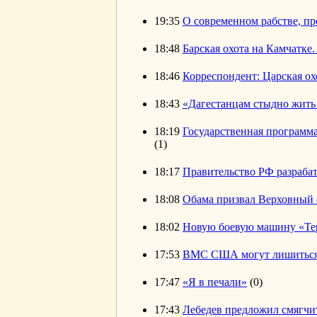
19:35
О современном рабстве, п
18:48
Барская охота на Камчатке
18:46
Корреспондент: Царская о
18:43
«Дагестанцам стыдно жить 
18:19
Государственная программ
(1)
18:17
Правительство РФ разраба
18:08
Обама призвал Верховный 
18:02
Новую боевую машину «Тер
17:53
ВМС США могут лишиться 
17:47
«Я в печали»
(0)
17:43
Лебедев предложил смягчит