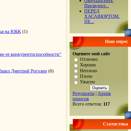
ОБРАЩЕНИЕ
Президент...
ПЕРЕД
ХАСАВЮРТОМ.
ПЕ...
дья на ЮБК
(1)
Наш опрос
Оцените мой сайт
е ее конкурентоспособности"
Отлично
Хорошо
Неплохо
ообщил Дмитрий Рогозин
(0)
Плохо
Ужасно
Результаты
|
Архив
опросов
Всего ответов:
117
Статистика