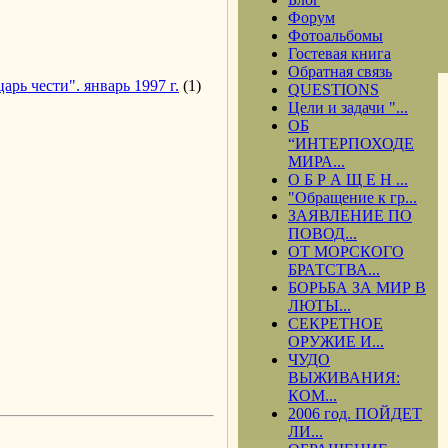
Форум
Фотоальбомы
Гостевая книга
Обратная связь
рь чести". январь 1997 г.
(1)
QUESTIONS
Цели и задачи "...
ОБ
“ИНТЕРПОХОДЕ
МИРА...
О Б Р А Щ Е Н ...
"Обращение к гр...
ЗАЯВЛЕНИЕ ПО
ПОВОД...
ОТ МОРСКОГО
БРАТСТВА...
БОРЬБА ЗА МИР В
ЛЮТЫ...
СЕКРЕТНОЕ
ОРУЖИЕ И...
ЧУДО
ВЫЖИВАНИЯ:
КОМ...
2006 год. ПОЙДЕТ
ЛИ...