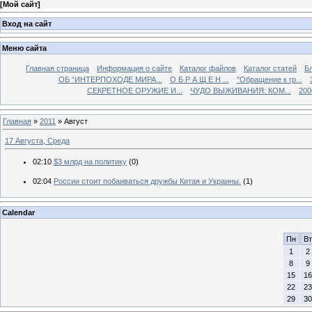
[
Мой сайт
]
Вход на сайт
Меню сайта
Главная страница
Информация о сайте
Каталог файлов
Каталог статей
Б
ОБ “ИНТЕРПОХОДЕ МИРА...
О Б Р А Щ Е Н ...
"Обращение к гр...
СЕКРЕТНОЕ ОРУЖИЕ И...
ЧУДО ВЫЖИВАНИЯ: КОМ...
200
Главная
»
2011
»
Август
17 Августа, Среда
02:10
$3 млрд на политику
(0)
02:04
России стоит побаиваться дружбы Китая и Украины.
(1)
Calendar
Пн
Вт
1
2
8
9
15
16
22
23
29
30