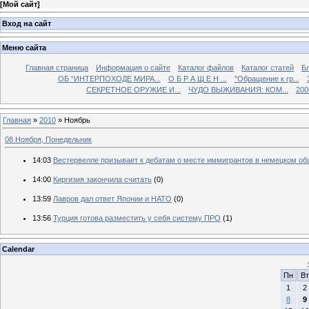
[
Мой сайт
]
Вход на сайт
Меню сайта
Главная страница
Информация о сайте
Каталог файлов
Каталог статей
Б
ОБ “ИНТЕРПОХОДЕ МИРА...
О Б Р А Щ Е Н ...
"Обращение к гр...
СЕКРЕТНОЕ ОРУЖИЕ И...
ЧУДО ВЫЖИВАНИЯ: КОМ...
200
Главная
»
2010
»
Ноябрь
08 Ноября, Понедельник
14:03
Вестервелле призывает к дебатам о месте иммигрантов в немецком о
14:00
Киргизия закончила считать
(0)
13:59
Лавров дал ответ Японии и НАТО
(0)
13:56
Турция готова разместить у себя систему ПРО
(1)
Calendar
Пн
Вт
1
2
8
9