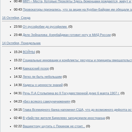
00:48
МКП – Места, Которые Прокляты Здесь беженцами рождаются, живут и
00:43
Провокаторы признались, что за акции на Курбан-Байрам им обещали з
16 Октября, Среда
23:50
От русофобии до русофилии.
(0)
23:48
Дело Зейналова: Азербайджан готовит ноту в МИД России
(0)
14 Октября, Понедельник
15:24
ВОЙНЫ
(0)
15:22
Социальные инновации и конфликты: ресурсы и принципы вмешательс
14:40
Кавказский позор
(0)
14:32
Легко ли быть небольшим
(0)
14:30
Хадисы о ценности знаний
(0)
04:31
Речь П.А Столыпина во II Государственной думе 6 марта 1907 г.
(0)
04:23
«Без всякого самоуничижения»
(0)
04:15
Глава Всемирного банка напомнил США, что до возможного дефолта ос
02:40
В убийстве жителя Бирюлево заподозрили иностранца
(0)
02:22
Вашингтону шутить с Пекином не стоит...
(0)