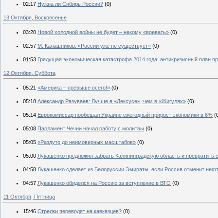
02:17
Нужна ли Сибирь России?
(0)
13 Октября, Воскресенье
03:20
Новой холодной войны не будет – некому «воевать»
(0)
02:57
М. Калашников: «России уже не существует»
(0)
01:53
Грядущая экономическая катастрофа 2014 года: антикризисный план п
12 Октября, Суббота
05:21
«Америка – превыше всего!»
(0)
05:18
Александр Разуваев: Лучше в «Лексусе», чем в «Жигулях»
(0)
05:14
Еврокомиссар пообещал Украине ежегодный прирост экономики в 6%
(
05:08
Парламент Чечни начал работу с молитвы
(0)
05:05
«Раздуто до неимоверных масштабов»
(0)
05:00
Лукашенко предложил забрать Калининградскую область и превратить 
04:58
Лукашенко сделает из Белоруссии Эмираты, если Россия отменит не
04:57
Лукашенко обиделся на Россию за вступление в ВТО
(0)
11 Октября, Пятница
15:46
Стрелки переводят на кавказцев?
(0)