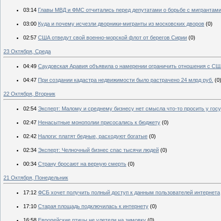
03:14
Главы МВД и ФМС отчитались перед депутатами о борьбе с мигрантами
03:00
Куда и почему исчезли дворники-мигранты из московских дворов
(0)
02:57
США отведут свой военно-морской флот от берегов Сирии
(0)
23 Октября, Среда
04:49
Саудовская Аравия объявила о намерении ограничить отношения с С
04:47
При создании кадастра недвижимости было растрачено 24 млрд руб.
(0
22 Октября, Вторник
02:54
Эксперт: Малому и среднему бизнесу нет смысла что-то просить у гос
02:47
Ненасытные монополии присосались к бюджету
(0)
02:42
Налоги: платят бедные, расходуют богатые
(0)
02:34
Эксперт: Челночный бизнес спас тысячи людей
(0)
00:34
Страну бросают на верную смерть
(0)
21 Октября, Понедельник
17:12
ФСБ хочет получить полный доступ к данным пользователей интернета
17:10
Старая площадь подключилась к интернету
(0)
16:58
Европейские птицы не улетели на зимовку
(0)