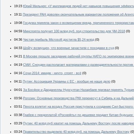
19:23
Юрий Мильнер: «У миллиардов людей нет навыков повышения эффект
19:11
Президент РАН доволен окончательным вариантом положения об Агент
19:08
Госдума приняла закон о возмещении вреда, причиненного террористам
04:59
Минспорта получит 100 млрд руб. под строительство для ЧМ-2018
(0)
04:36
Чистая прибыль Microsoft достигла $5,24 млрд
(0)
04:33
Шойгу возмущен, что военные зачастили с походами в суд
(0)
04:21
В Москве прошло заседание рабочей группы НАТО по экипировке вое
04:19
СМИ: Сноуден располагает материалами о разведдеятельности против
04:16
Сочи-2014: имидж - ничто, спорт - всё
(0)
04:11
Путин: Ассоциация Украины с ЕС - вообще не наше дело
(0)
04:01
За Босфор и Дарданеллы Нурсултан Назарбаев призвал принять Турц
03:56
Рогозин: Основные производства РКК перенесут в Сибирь и на Дальний
03:51
Пехота взлетит на воздух Россия приступила к созданию Сил быстрого 
03:38
Грабеж с предоплатой «Роснефть» по дешевке продает Китаю будущее 
03:29
Путин: 40 млрд руб хватит на помощь Дальнему Востоку после наводн
03:24
Правительство выделило 40 млрд руб. на помощь Дальнему Востоку
(0