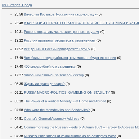
09 Октября, Среда
23:56
Вячеслав Костиков: Россия «на скорую руку»
(0)
23:48
В КИРГИЗИИ ОТКРЫТО ПРИЗЫВАЮТ К БОЙНЕ С РУССКИМИ И АКТ
19:31
Решено сократить число электронных госуслуг
(0)
19:22
Россиян призвали готовиться к увольнениям
(0)
17:52
Все деньги в России принадлежат Путину
(0)
17:49
Чем больше люди работают, тем меньше будет их пенсия
(0)
17:40
400 млрд рублей или за решетку
(0)
17:27
Чиновники взялись за теневой сектор
(0)
05:35
Ждать ли краха доллара?
(0)
05:21
RUSSIA MACRO-POLITICS: GAMBLING ON STABILITY
(0)
05:10
The Power of a Radical Minority – at Home and Abroad
(0)
04:58
Who were the Mensheviks and Bolsheviks?
(0)
04:51
Obama’s General Assembly Address
(0)
04:41
Commemorating the Russian Fleets of Autumn 1863 – Tarpley to Address Mc
04:38
Russia's Putin shines at Valdai summit as he castigates West
(0)