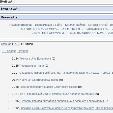
[
Мой сайт
]
Вход на сайт
Меню сайта
Главная страница
Информация о сайте
Каталог файлов
Каталог статей
Б
ОБ “ИНТЕРПОХОДЕ МИРА...
О Б Р А Щ Е Н ...
"Обращение к гр...
СЕКРЕТНОЕ ОРУЖИЕ И...
ЧУДО ВЫЖИВАНИЯ: КОМ...
200
Главная
»
2013
»
Октябрь
31 Октября, Четверг
21:34
Polska a Unia Europejska
(0)
21:15
Псевдоинвестиции
(0)
21:07
Саудовско-израильский альянс: направление главного удара - Тегеран
20:44
И личная заинтересованность
(0)
01:58
Россия повторяет ошибки Советского Союза
(0)
01:51
«РГ»: российский малый бизнес начал переезд за границу
(0)
01:45
В России прошла внезапная проверка сил ядерного сдерживания
(0)
01:42
Директор школы, отстраненная из-за "ядовитого" ремонта, могла поконч