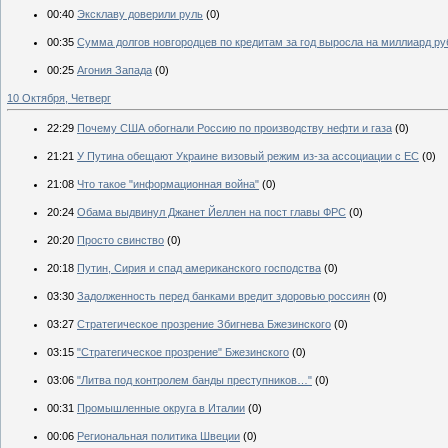
00:40
Эксклаву доверили руль
(0)
00:35
Сумма долгов новгородцев по кредитам за год выросла на миллиард ру
00:25
Агония Запада
(0)
10 Октября, Четверг
22:29
Почему США обогнали Россию по производству нефти и газа
(0)
21:21
У Путина обещают Украине визовый режим из-за ассоциации с ЕС
(0)
21:08
Что такое "информационная война"
(0)
20:24
Обама выдвинул Джанет Йеллен на пост главы ФРС
(0)
20:20
Просто свинство
(0)
20:18
Путин, Сирия и спад американского господства
(0)
03:30
Задолженность перед банками вредит здоровью россиян
(0)
03:27
Стратегическое прозрение Збигнева Бжезинского
(0)
03:15
"Стратегическое прозрение" Бжезинского
(0)
03:06
"Литва под контролем банды преступников…"
(0)
00:31
Промышленные округа в Италии
(0)
00:06
Региональная политика Швеции
(0)