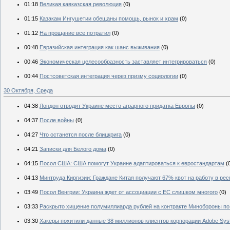
01:18
Великая кавказская революция
(0)
01:15
Казакам Ингушетии обещаны помощь, рынок и храм
(0)
01:12
На прощание все потратил
(0)
00:48
Евразийская интеграция как шанс выживания
(0)
00:46
Экономическая целесообразность заставляет интегрироваться
(0)
00:44
Постсоветская интеграция через призму социологии
(0)
30 Октября, Среда
04:38
Лондон отводит Украине место аграрного придатка Европы
(0)
04:37
После войны
(0)
04:27
Что останется после блицкрига
(0)
04:21
Записки для Белого дома
(0)
04:15
Посол США: США помогут Украине адаптироваться к евростандартам
(
04:13
Минтруда Киргизии: Граждане Китая получают 67% квот на работу в ре
03:49
Посол Венгрии: Украина ждет от ассоциации с ЕС слишком многого
(0)
03:33
Раскрыто хищение полумиллиарда рублей на контракте Минобороны по 
03:30
Хакеры похитили данные 38 миллионов клиентов корпорации Adobe Sy