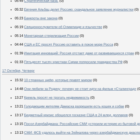
05:49
Стратегическая база.
(0)
05:32
Евгения Альбац делит Россию: скандальное заявление журналистки
(0)
05:23
Банкроты вне закона
(0)
05:19
Священнослужители об Олимпиаде и язычестве
(0)
05:14
Монетарная стерилизация России
(0)
04:44
США и ЕС просят Россию оставить в покое море Росса
(0)
01:39
Имитация инноваций: Россия отстает даже от развивающихся стран
(0)
01:33
Пятьдесят тысяч христиан Сирии попросили гражданства РФ
(0)
17 Октября, Четверг
15:32
10 странных цифр, которые правят миром
(0)
14:48
Они любили за Родину: почему не стоит идти на фильм «Сталинград»
(
13:27
Кремль просят не трогать недвижимость
(0)
13:21
Голодающим жителям Дамаска разрешили есть кошек и собак
(0)
13:17
Бюджетный кризис обошелся госказне США в 24 млрд. долларов
(0)
13:15
Посол Азербайджана: Российские СМИ устроили истерию из бытовой др
13:13
СМИ: ФСБ удалось выйти на Зейналова через азербайджанскую диасп