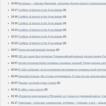
15:43
Интервью — Михаил Дмитриев, президент фонда «Центр стратегически
15:17
Conflicts of interest in the Syria debate
(0)
15:16
Conflicts of interest in the Syria debate
(0)
15:15
Conflicts of interest in the Syria debate
(0)
15:13
Conflicts of interest in the Syria debate
(0)
15:12
Conflicts of interest in the Syria debate
(0)
15:10
Conflicts of interest in the Syria debate
(0)
03:07
Гюлистанский мирный договор
(0)
03:02
185 лет назад был подписан Туркманчайский мирный договор между Рос
02:57
Англия потеряла более половины пчелиных колоний."Перед концом све
02:54
В США сообщают об исчезновении как минимум половины всей популя
02:44
Николай Цуканов: Мы готовы поддерживать IT-кластер как перспективн
02:37
Прыжок, который нужен стране
(0)
01:31
В тайге стало светло
(0)
01:19
«Развитие конкуренции в РФ выйдет из тупика по «дорожной карте», 8 ав
01:17
«Картошка - польская, израильская, клубника – турецкая, и всё – дерь