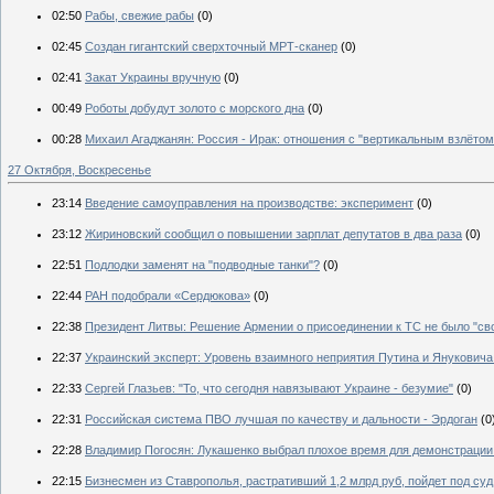
02:50
Рабы, свежие рабы
(0)
02:45
Создан гигантский сверхточный МРТ-сканер
(0)
02:41
Закат Украины вручную
(0)
00:49
Роботы добудут золото с морского дна
(0)
00:28
Михаил Агаджанян: Россия - Ирак: отношения с "вертикальным взлётом
27 Октября, Воскресенье
23:14
Введение самоуправления на производстве: эксперимент
(0)
23:12
Жириновский сообщил о повышении зарплат депутатов в два раза
(0)
22:51
Подлодки заменят на "подводные танки"?
(0)
22:44
РАН подобрали «Сердюкова»
(0)
22:38
Президент Литвы: Решение Армении о присоединении к ТC не было "с
22:37
Украинский эксперт: Уровень взаимного неприятия Путина и Януковича 
22:33
Сергей Глазьев: "То, что сегодня навязывают Украине - безумие"
(0)
22:31
Российская система ПВО лучшая по качеству и дальности - Эрдоган
(0
22:28
Владимир Погосян: Лукашенко выбрал плохое время для демонстрации
22:15
Бизнесмен из Ставрополья, растративший 1,2 млрд руб, пойдет под суд