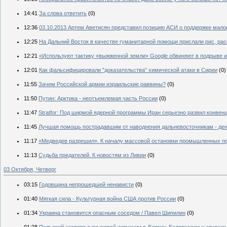
14:41
За слова ответить
(0)
12:36
03.10.2013 Артем Аветисян представил позицию АСИ о поддержке мало
12:25
На Дальний Восток в качестве гуманитарной помощи прислали рис, р
12:21
«Используют тактику «выжженной земли» Google обвиняют в подрыве 
12:01
Как фальсифицировали "доказательства" химической атаки в Сирии
(0)
11:55
Зачем Российской армии израильские раввины?
(0)
11:50
Путин: Арктика - неотъемлемая часть России
(0)
11:47
Stratfor: Под ширмой ядерной программы Иран серьезно развил конве
11:45
Лучшая помощь пострадавшим от наводнения дальневосточникам - ден
11:17
«Медведев разрешил». К началу массовой остановки промышленных пр
11:13
Судьба предателей. К новостям из Ливии
(0)
03 Октября, Четверг
03:15
Годовщина непрошедшей ненависти
(0)
01:40
Мягкая сила - Культурная война США против России
(0)
01:34
Украина становится опасным соседом / Павел Шипилин
(0)
01:28
Польский эксперт о языковой ситуации в Латвии, Белоруссии и отноше