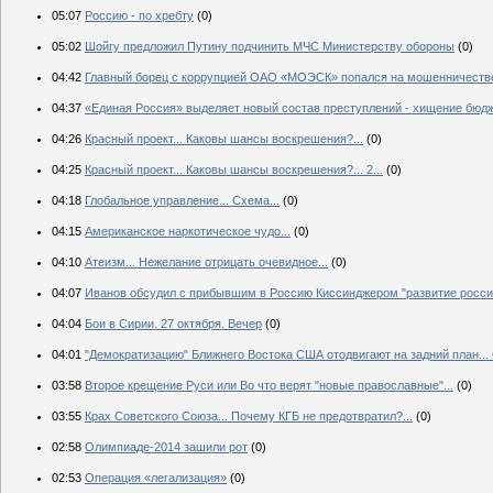
05:07
Россию - по хребту
(0)
05:02
Шойгу предложил Путину подчинить МЧС Министерству обороны
(0)
04:42
Главный борец с коррупцией ОАО «МОЭСК» попался на мошенничестве
04:37
«Единая Россия» выделяет новый состав преступлений - хищение бюд
04:26
Красный проект... Каковы шансы воскрешения?...
(0)
04:25
Красный проект... Каковы шансы воскрешения?... 2...
(0)
04:18
Глобальное управление... Схема...
(0)
04:15
Американское наркотическое чудо...
(0)
04:10
Атеизм... Нежелание отрицать очевидное...
(0)
04:07
Иванов обсудил с прибывшим в Россию Киссинджером "развитие российс
04:04
Бои в Сирии. 27 октября. Вечер
(0)
04:01
"Демократизацию" Ближнего Востока США отодвигают на задний план...
03:58
Второе крещение Руси или Во что верят "новые православные"...
(0)
03:55
Крах Советского Союза... Почему КГБ не предотвратил?...
(0)
02:58
Олимпиаде-2014 зашили рот
(0)
02:53
Операция «легализация»
(0)