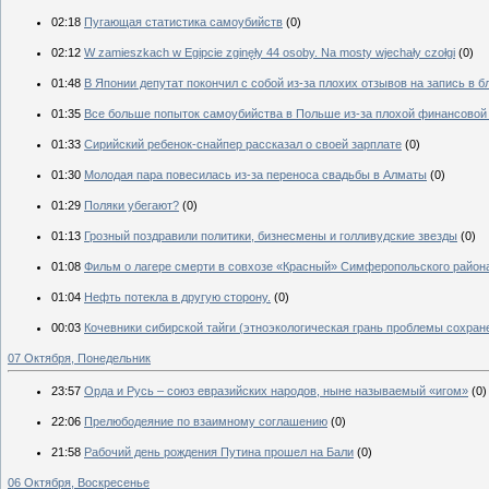
02:18
Пугающая статистика самоубийств
(0)
02:12
W zamieszkach w Egipcie zginęły 44 osoby. Na mosty wjechały czołgi
(0)
01:48
В Японии депутат покончил с собой из-за плохих отзывов на запись в б
01:35
Все больше попыток самоубийства в Польше из-за плохой финансовой
01:33
Сирийский ребенок-снайпер рассказал о своей зарплате
(0)
01:30
Молодая пара повесилась из-за переноса свадьбы в Алматы
(0)
01:29
Поляки убегают?
(0)
01:13
Грозный поздравили политики, бизнесмены и голливудские звезды
(0)
01:08
Фильм о лагере смерти в совхозе «Красный» Симферопольского района
01:04
Нефть потекла в другую сторону.
(0)
00:03
Кочевники сибирской тайги (этноэкологическая грань проблемы сохран
07 Октября, Понедельник
23:57
Орда и Русь – союз евразийских народов, ныне называемый «игом»
(0)
22:06
Прелюбодеяние по взаимному соглашению
(0)
21:58
Рабочий день рождения Путина прошел на Бали
(0)
06 Октября, Воскресенье