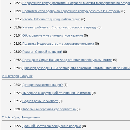
03:23
В "дорожную карту" развития IT-отрасли включат мероприятия по созд
03:21
Правительство одобрило «дорожную карту» развития ИТ-отрасли
(0)
03:12
Rəcəb Ərdoğan öz qurduğu tələyə düşüb
(0)
03:09
У меня проблема… Я стал часто говорить правду
(0)
03:04
Образование – не сиюминутное явление
(0)
03:02
Политика Недовольство – в характере человека
(0)
03:00
Религия С верой не шутят!
(0)
02:55
Президент Сирии Башар Асад объявил всеобщую амнистию
(0)
02:48
Директор разведки США заявил, что союзники Штатов шпионят за Ваши
29 Октября, Вторник
02:34
Дотация или компенсация?
(1)
02:23
«К борьбе с коррупцией отношения не имеет»
(0)
02:12
Родная речь на экспорт
(0)
02:08
Кабальный перехват «до зарплаты»
(0)
28 Октября, Понедельник
05:27
Дальний Восток захлебнулся в бардаке
(0)