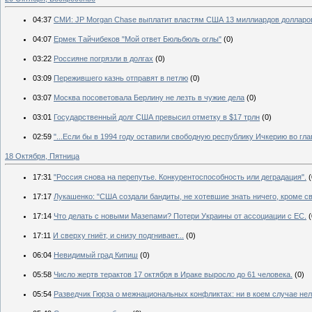
04:37
СМИ: JP Morgan Chase выплатит властям США 13 миллиардов долларо
04:07
Ермек Тайчибеков "Мой ответ Бюльбюль оглы"
(0)
03:22
Россияне погрязли в долгах
(0)
03:09
Пережившего казнь отправят в петлю
(0)
03:07
Москва посоветовала Берлину не лезть в чужие дела
(0)
03:01
Государственный долг США превысил отметку в $17 трлн
(0)
02:59
"...Если бы в 1994 году оставили свободную республику Ичкерию во гла
18 Октября, Пятница
17:31
"Россия снова на перепутье. Конкурентоспособность или деградация".
(
17:17
Лукашенко: "США создали бандиты, не хотевшие знать ничего, кроме с
17:14
Что делать с новыми Мазепами? Потери Украины от ассоциации с ЕС.
(
17:11
И сверху гниёт, и снизу подгнивает...
(0)
06:04
Невидимый град Кипиш
(0)
05:58
Число жертв терактов 17 октября в Ираке выросло до 61 человека.
(0)
05:54
Разведчик Гюрза о межнациональных конфликтах: ни в коем случае нел