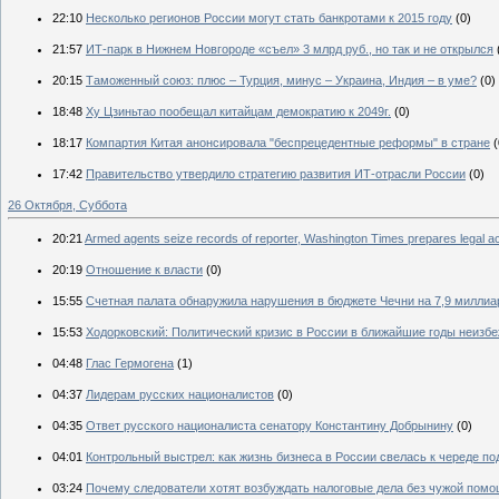
22:10
Несколько регионов России могут стать банкротами к 2015 году
(0)
21:57
ИТ-парк в Нижнем Новгороде «съел» 3 млрд руб., но так и не открылся
20:15
Таможенный союз: плюс – Турция, минус – Украина, Индия – в уме?
(0)
18:48
Ху Цзиньтао пообещал китайцам демократию к 2049г.
(0)
18:17
Компартия Китая анонсировала "беспрецедентные реформы" в стране
(
17:42
Правительство утвердило стратегию развития ИТ-отрасли России
(0)
26 Октября, Суббота
20:21
Armed agents seize records of reporter, Washington Times prepares legal ac
20:19
Отношение к власти
(0)
15:55
Счетная палата обнаружила нарушения в бюджете Чечни на 7,9 миллиа
15:53
Ходорковский: Политический кризис в России в ближайшие годы неизб
04:48
Глас Гермогена
(1)
04:37
Лидерам русских националистов
(0)
04:35
Ответ русского националиста сенатору Константину Добрынину
(0)
04:01
Контрольный выстрел: как жизнь бизнеса в России свелась к череде по
03:24
Почему следователи хотят возбуждать налоговые дела без чужой пом