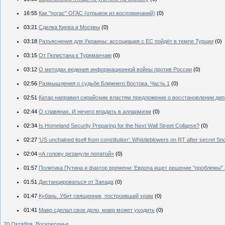
16:55
Как "погас" ОГАС (отрывок из воспоминаний)
(0)
03:21
Сделка Киева и Москвы
(0)
03:18
Разъяснения для Украины: ассоциация с ЕС пойдёт в темпе Турции
(0)
03:15
От Гюлистана к Туркманчаю
(0)
03:12
О методах ведения информационной войны против России
(0)
02:56
Размышления о судьбе Ближнего Востока. Часть 1
(0)
02:51
Катар направил сирийским властям предложение о восстановлении ди
02:44
О славянах. И нечего впадать в аллармизм
(0)
02:34
Is Homeland Security Preparing for the Next Wall Street Collapse?
(0)
02:27
'US unchained itself from constitution': Whistleblowers on RT after secret 
02:04
«А голову резанули лопатой»
(0)
01:57
Политика Путина и фактор времени: Европа ищет решение "проблемы"
01:51
Дистанцироваться от Запада
(0)
01:47
Кубань. Убит священник, построивший храм
(0)
01:41
Мавр сделал свое дело, мавр может уходить
(0)
20 Октября, Воскресенье