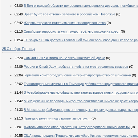
03:00
В Волгоградской области похоронили молоденьких девушек, погибших в
02:49
Зреет бунт: все оттенки зеленого в российском Поволжье
(0)
02:42
Жертвы терактов хотят изменить законодательство
(0)
02:10
Сирийские террористы уничтожают всё, что похоже на крест
(0)
01:54
ЕС закрыл США доступ к глобальной финансовой базе данных после р
25 Октября, Пятница
22:20
Саммит СНГ: интрига на Великой шахматной доске
(0)
22:09
Россия и Китай будут добывать нефть на месте ядерных взрывов
(0)
22:04
Германия хочет оградить свое интернет-пространство от шпионажа
(0)
22:02
Трансгендерные мужчины в Таиланде добиваются юридического призн
21:44
В Азербайджане число официально зарегистрированных трудовых мигр
21:42
МВФ: Денежные переводы мигрантов практически ничего не дают Азер
21:33
В Москве азербайджанец помог чеченцу, которому русские нацисты пер
21:13
Правда о религии под строгим запретом…
(0)
21:01
Житель Иваново спас дагестанца, которого убивали националисты
(0)
20:55
США предупредили Турцию, что дружба с Китаем несовместима с член