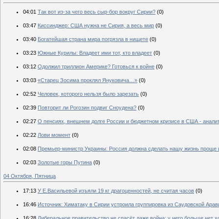
04:01
Так вот из-за чего весь сыр-бор вокруг Сирии?
(0)
03:47
Киссинджер: США нужна не Сирия, а весь мир
(0)
03:40
Богатейшая страна мира погрязла в нищете
(0)
03:23
Южные Курилы: Владеет ими тот, кто владеет
(0)
03:12
Одолжил триллион Америке? Готовься к войне
(0)
03:03
«Старец Зосима проклял Януковича…»
(0)
02:52
Человек, которого нельзя было зарезать
(0)
02:39
Повторит ли Рогозин подвиг Сноудена?
(0)
02:27
О пенсиях, внешнем долге России и бюджетном кризисе в США - анали
02:22
Лови момент
(0)
02:08
Премьер-министр Украины: Россия должна сделать нашу жизнь проще 
02:03
Золотые горы Путина
(0)
04 Октября, Пятница
17:13
У Е.Васильевой изъяли 19 кг драгоценностей, не считая часов
(0)
16:46
Источник: Химатаку в Сирии устроила группировка из Саудовской Арав
16:28
Либеральное правительство не спасёт даже война: у него больше нет 