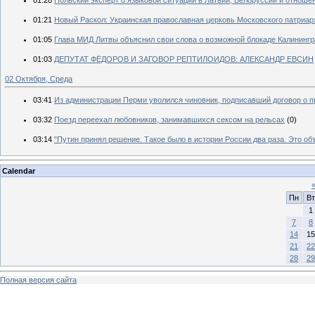
01:21
Новый Раскол: Украинская православная церковь Московского патриар
01:05
Глава МИД Литвы объяснил свои слова о возможной блокаде Калинингр
01:03
ДЕПУТАТ ФЁДОРОВ И ЗАГОВОР РЕПТИЛОИДОВ: АЛЕКСАНДР ЕВСИН
02 Октября, Среда
03:41
Из администрации Перми уволился чиновник, подписавший договор о п
03:32
Поезд переехал любовников, занимавшихся сексом на рельсах
(0)
03:14
"Путин принял решение. Такое было в истории России два раза. Это о
Calendar
Пн
Вт
1
7
8
14
15
21
22
28
29
Полная версия сайта