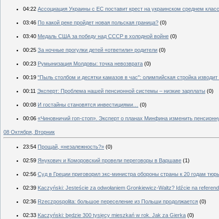
04:22
Ассоциация Украины с ЕС поставит крест на украинском среднем клас
03:46
По какой реке пройдет новая польская граница?
(0)
03:40
Медаль США за победу над СССР в холодной войне
(0)
00:25
За ночные прогулки детей «ответили» родители
(0)
00:23
Румынизация Молдовы: точка невозврата
(0)
00:19
"Пыль столбом и десятки камазов в час": олимпийская стройка изводит
00:11
Эксперт: Проблема нашей пенсионной системы – низкие зарплаты
(0)
00:08
И гостайны становятся инвестициями…
(0)
00:06
«Чиновничий гоп-стоп». Эксперт о планах Минфина изменить пенсионн
08 Октября, Вторник
23:54
Прощай, «незалежность?»
(0)
02:59
Янукович и Коморовский провели переговоры в Варшаве
(1)
02:56
Суд в Греции приговорил экс-министра обороны страны к 20 годам тю
02:39
Kaczyński: Jesteście za odwołaniem Gronkiewicz-Waltz? Idźcie na referend
02:36
Rzeczpospolita: большое переселение из Польши продолжается
(0)
02:33
Kaczyński: będzie 300 tysięcy mieszkań w rok. Jak za Gierka
(0)