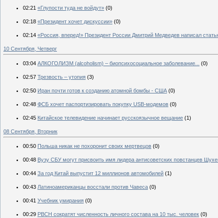
02:21
«Глупости туда не войдут»
(0)
02:18
«Президент хочет дискуссии»
(0)
02:14
«Россия, вперед!» Президент России Дмитрий Медведев написал стат
10 Сентября, Четверг
03:04
АЛКОГОЛИЗМ (alcoholism) – биопсихосоциальное заболевание...
(0)
02:57
Трезвость – утопия
(3)
02:50
Иран почти готов к созданию атомной бомбы - США
(0)
02:48
ФСБ хочет паспортизировать покупку USB-модемов
(0)
02:45
Китайское телевидение начинает русскоязычное вещание
(1)
08 Сентября, Вторник
00:50
Польша никак не похоронит своих мертвецов
(0)
00:48
Вузу СБУ могут присвоить имя лидера антисоветских повстанцев Шух
00:44
За год Китай выпустит 12 миллионов автомобилей
(1)
00:43
Латиноамериканцы восстали против Чавеса
(0)
00:41
Учебник умирания
(0)
00:29
РВСН сократят численность личного состава на 10 тыс. человек
(0)