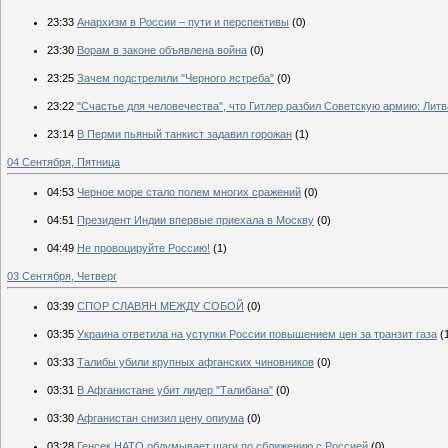
23:33
Анархизм в России – пути и перспективы
(0)
23:30
Ворам в законе объявлена война
(0)
23:25
Зачем подстрелили "Черного ястреба"
(0)
23:22
"Счастье для человечества", что Гитлер разбил Советскую армию: Литв
23:14
В Перми пьяный танкист задавил горожан
(1)
04 Сентября, Пятница
04:53
Черное море стало полем многих сражений
(0)
04:51
Президент Индии впервые приехала в Москву
(0)
04:49
Не провоцируйте Россию!
(1)
03 Сентября, Четверг
03:39
СПОР СЛАВЯН МЕЖДУ СОБОЙ
(0)
03:35
Украина ответила на уступки России повышением цен за транзит газа
(
03:33
Талибы убили крупных афганских чиновников
(0)
03:31
В Афганистане убит лидер "Талибана"
(0)
03:30
Афганистан снизил цену опиума
(0)
03:28
Генсек НАТО обдумывает шаги по сближению с Россией
(0)