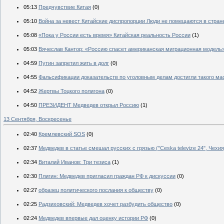
05:13
Предчувствие Китая
(0)
05:10
Война за невест Китайские диспропорции Люди не помещаются в стран
05:08
«Пока у России есть время» Китайская реальность России
(1)
05:03
Вячеслав Кантор: «Россию спасет американская миграционная модель
04:59
Путин запретил жить в долг
(0)
04:55
Фальсификации доказательств по уголовным делам достигли такого мас
04:52
Жертвы Тоцкого полигона
(0)
04:50
ПРЕЗИДЕНТ Медведев открыл Россию
(1)
13 Сентября, Воскресенье
02:40
Кремлевский SOS
(0)
02:37
Медведев в статье смешал русских с грязью ("Ceska televize 24", Чехия
02:34
Виталий Иванов: Три тезиса
(1)
02:30
Плигин: Медведев пригласил граждан РФ к дискуссии
(0)
02:27
образец политического послания к обществу
(0)
02:25
Радзиховский: Медведев хочет разбудить общество
(0)
02:24
Медведев впервые дал оценку истории РФ
(0)