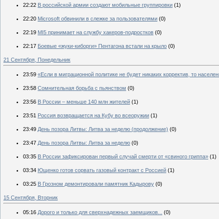
22:22
В российской армии создают мобильные группировки
(1)
22:20
Microsoft обвинили в слежке за пользователями
(0)
22:19
MI5 принимает на службу хакеров-подростков
(0)
22:17
Боевые «жуки-киборги» Пентагона встали на крыло
(0)
21 Сентября, Понедельник
23:59
«Если в миграционной политике не будет никаких корректив, то населе
23:58
Сомнительная борьба с пьянством
(0)
23:56
В России – меньше 140 млн жителей
(1)
23:51
Россия возвращается на Кубу во всеоружии
(1)
23:49
День позора Литвы: Литва за неделю (продолжение)
(0)
23:47
День позора Литвы: Литва за неделю
(0)
03:35
В России зафиксирован первый случай смерти от «свиного гриппа»
(1)
03:34
Ющенко готов сорвать газовый контракт с Россией
(1)
03:25
В Грозном демонтировали памятник Кадырову
(0)
15 Сентября, Вторник
05:16
Дорого и только для сверхнадежных заемщиков...
(0)