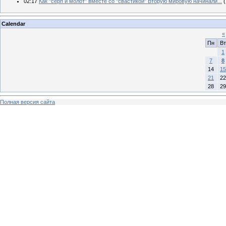
02:17
Как "серп и молот" вместе со "свастикой" Вторую мировую начинали...
(
Calendar
«
Пн
Вт
1
7
8
14
15
21
22
28
29
Полная версия сайта