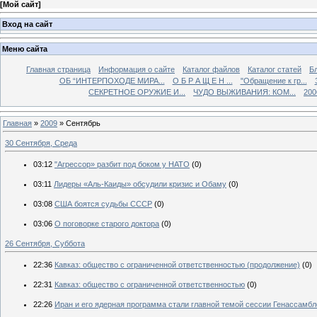
[
Мой сайт
]
Вход на сайт
Меню сайта
Главная страница
Информация о сайте
Каталог файлов
Каталог статей
Б
ОБ “ИНТЕРПОХОДЕ МИРА...
О Б Р А Щ Е Н ...
"Обращение к гр...
СЕКРЕТНОЕ ОРУЖИЕ И...
ЧУДО ВЫЖИВАНИЯ: КОМ...
200
Главная
»
2009
»
Сентябрь
30 Сентября, Среда
03:12
"Агрессор» разбит под боком у НАТО
(0)
03:11
Лидеры «Аль-Каиды» обсудили кризис и Обаму
(0)
03:08
США боятся судьбы СССР
(0)
03:06
О поговорке старого доктора
(0)
26 Сентября, Суббота
22:36
Кавказ: общество с ограниченной ответственностью (продолжение)
(0)
22:31
Кавказ: общество с ограниченной ответственностью
(0)
22:26
Иран и его ядерная программа стали главной темой сессии Генассамбл