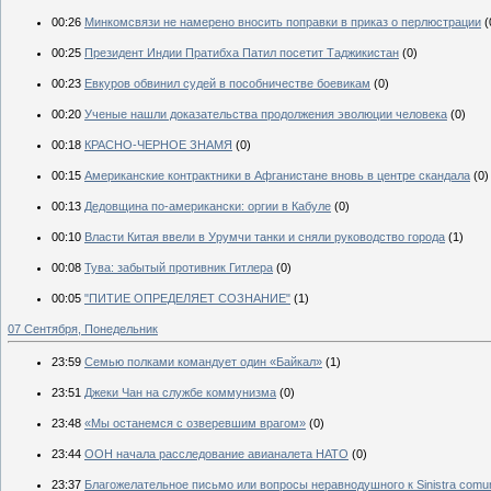
00:26
Минкомсвязи не намерено вносить поправки в приказ о перлюстрации
(
00:25
Президент Индии Пратибха Патил посетит Таджикистан
(0)
00:23
Евкуров обвинил судей в пособничестве боевикам
(0)
00:20
Ученые нашли доказательства продолжения эволюции человека
(0)
00:18
КРАСНО-ЧЕРНОЕ ЗНАМЯ
(0)
00:15
Американские контрактники в Афганистане вновь в центре скандала
(0)
00:13
Дедовщина по-американски: оргии в Кабуле
(0)
00:10
Власти Китая ввели в Урумчи танки и сняли руководство города
(1)
00:08
Тува: забытый противник Гитлера
(0)
00:05
"ПИТИЕ ОПРЕДЕЛЯЕТ СОЗНАНИЕ"
(1)
07 Сентября, Понедельник
23:59
Семью полками командует один «Байкал»
(1)
23:51
Джеки Чан на службе коммунизма
(0)
23:48
«Мы останемся с озверевшим врагом»
(0)
23:44
ООН начала расследование авианалета НАТО
(0)
23:37
Благожелательное письмо или вопросы неравнодушного к Sinistra comu