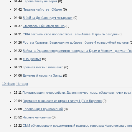
04:44
Европа Киеву не верит
(0)
04:42
Правильный ответ Обаме
(0)
04:40
В бой за Донбасс идут «старики»
(0)
04:37
Смертельный номер Ляшко
(0)
04:31
США закрыли свое посольство в Тель-Авиве: Израиль сегодня
(0)
04:26
Рустэм Хамитов: Башкирия не добирает более 4 млрд рублей налогов
(
04:22
Война на Украине продолжится походом на Крым и Москву - депутат Г
04:18
«Поциенты»
(0)
04:13
Кровная месть Тимошенко
(0)
04:06
Денежный насос на Запад
(0)
10 Июля, Четверг
23:11
Приватизация по-российски. Делили по-честному, обманули почти всех
22:54
Германия высылает из страны главу ЦРУ в Берлине
(0)
22:08
Европа ищет приключений
(0)
20:52
Черные человечки
(0)
16:22
СМИ обнародовали предсмертный разговор генерала Колесникова с п