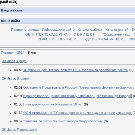
[
Мой сайт
]
Вход на сайт
Меню сайта
Главная страница
Информация о сайте
Каталог файлов
Каталог статей
Б
ОБ “ИНТЕРПОХОДЕ МИРА...
О Б Р А Щ Е Н ...
"Обращение к гр...
СЕКРЕТНОЕ ОРУЖИЕ И...
ЧУДО ВЫЖИВАНИЯ: КОМ...
200
Главная
»
2014
»
Июль
30 Июля, Среда
04:48
«Першинг» для Путина: почему США взялись за российские ракеты
(0)
29 Июля, Вторник
02:02
Обращение Предстоятеля Русской Православной Церкви к избранному
02:01
В разгар боев за Донецк его покинул премьер ДНР Александр Бородай
(
01:30
План для России на ближайшие 10 лет
(0)
01:12
ООН отчиталась о 700 похищенных ополченцами с апреля украинцах
(
00:37
Заплатит ли Путин $50 миллиардов Ходорковскому
(0)
28 Июля, Понедельник