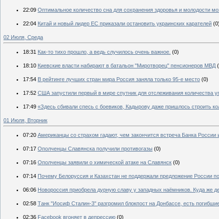
22:09
Оптимальное количество сна для сохранения здоровья и молодости мо
22:04
Китай и новый лидер ЕС приказали остановить украинских карателей
(0
02 Июля, Среда
18:31
Как-то тихо прошло, а ведь случилось очень важное.
(0)
18:10
Киевские власти набирают в батальон "Миротворец" пенсионеров МВД
17:54
В рейтинге лучших стран мира Россия заняла только 95-е место
(0)
17:52
США запустили первый в мире спутник для отслеживания количества уг
17:49
«Здесь сбивали спесь с боевиков, Кадырову даже пришлось строить к
01 Июля, Вторник
07:20
Американцы со страхом гадают, чем закончится встреча Банка России 
07:17
Ополченцы Славянска получили противогазы
(0)
07:16
Ополченцы заявили о химической атаке на Славянск
(0)
07:14
Почему Белоруссия и Казахстан не поддержали предложение России п
06:06
Новороссия приобрела дурную славу у западных наёмников. Куда же д
02:58
Танк "Иосиф Сталин-3" разгромил блокпост на Донбассе, есть погибши
02:36
Facebook вгоняет в депрессию
(0)