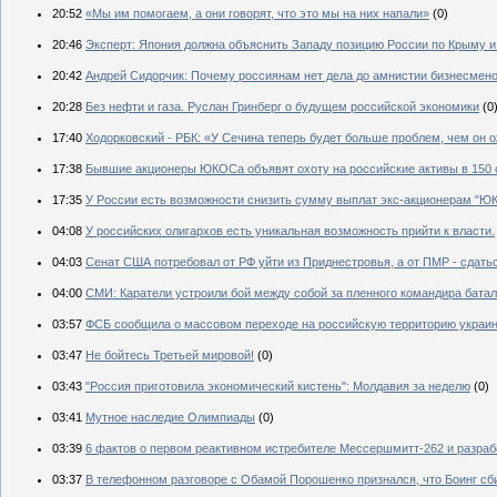
20:52
«Мы им помогаем, а они говорят, что это мы на них напали»
(0)
20:46
Эксперт: Япония должна объяснить Западу позицию России по Крыму и
20:42
Андрей Сидорчик: Почему россиянам нет дела до амнистии бизнесмен
20:28
Без нефти и газа. Руслан Гринберг о будущем российской экономики
(0
17:40
Ходорковский - РБК: «У Сечина теперь будет больше проблем, чем он 
17:38
Бывшие акционеры ЮКОСа объявят охоту на российские активы в 150 
17:35
У России есть возможности снизить сумму выплат экс-акционерам "Ю
04:08
У российских олигархов есть уникальная возможность прийти к власти.
04:03
Сенат США потребовал от РФ уйти из Приднестровья, а от ПМР - сдат
04:00
СМИ: Каратели устроили бой между собой за пленного командира бата
03:57
ФСБ сообщила о массовом переходе на российскую территорию украин
03:47
Не бойтесь Третьей мировой!
(0)
03:43
"Россия приготовила экономический кистень": Молдавия за неделю
(0)
03:41
Мутное наследие Олимпиады
(0)
03:39
6 фактов о первом реактивном истребителе Mессершмитт-262 и разра
03:37
В телефонном разговоре с Обамой Порошенко признался, что Боинг сбил