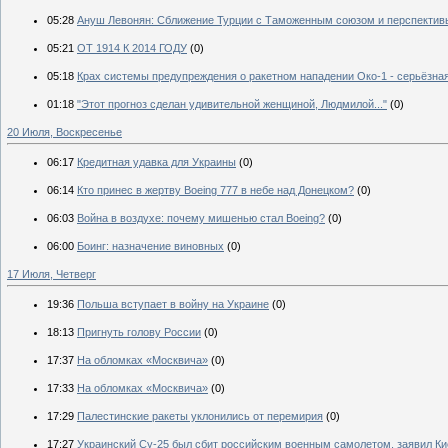
05:28
Ануш Левонян: Сближение Турции с Таможенным союзом и перспектив
05:21
ОТ 1914 К 2014 ГОДУ
(0)
05:18
Крах системы предупреждения о ракетном нападении Око-1 - серьёзная
01:18
"Этот прогноз сделан удивительной женщиной, Людмилой..."
(0)
20 Июля, Воскресенье
06:17
Кредитная удавка для Украины
(0)
06:14
Кто принес в жертву Boeing 777 в небе над Донецком?
(0)
06:03
Война в воздухе: почему мишенью стал Boeing?
(0)
06:00
Боинг: назначение виновных
(0)
17 Июля, Четверг
19:36
Польша вступает в войну на Украине
(0)
18:13
Пригнуть голову России
(0)
17:37
На обломках «Москвича»
(0)
17:33
На обломках «Москвича»
(0)
17:29
Палестинские ракеты уклонились от перемирия
(0)
17:27
Украинский Су-25 был сбит российским военным самолетом, заявил Ки