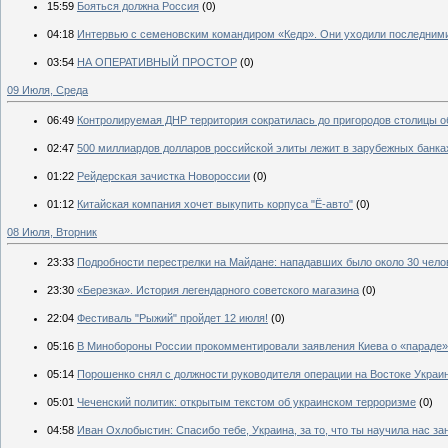
15:59
Бояться должна Россия
(0)
04:18
Интервью с семеновским командиром «Кедр». Они уходили последним
03:54
НА ОПЕРАТИВНЫЙ ПРОСТОР
(0)
09 Июля, Среда
06:49
Контролируемая ДНР территория сократилась до пригородов столицы о
02:47
500 миллиардов долларов российской элиты лежит в зарубежных банка
01:22
Рейдерская зачистка Новороссии
(0)
01:12
Китайская компания хочет выкупить корпуса "Ё-авто"
(0)
08 Июля, Вторник
23:33
Подробности перестрелки на Майдане: нападавших было около 30 чело
23:30
«Березка». История легендарного советского магазина
(0)
22:04
Фестиваль "Рыжий" пройдет 12 июля!
(0)
05:16
В Минобороны России прокомментировали заявления Киева о «параде»
05:14
Порошенко снял с должности руководителя операции на Востоке Украи
05:01
Чеченский политик: открытым текстом об украинском терроризме
(0)
04:58
Иван Охлобыстин: Спасибо тебе, Украина, за то, что ты научила нас за