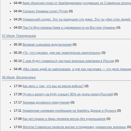
04:49
Киев объяснил отказ от бомбардировки уходивших из Славянска ополч
04:44
Сколько Украины хочет Путин
(0)
04:29
Украинский солдат. Это ты разрушил эти дома. Это ты убил этих людей.
04:03
Пан Ги Мун призвал Киев к сдержанности на Востоке Украины
(0)
07 Июля, Понедельник
05:30
Великая сырьевая индульгенция
(0)
05:28
«То, что сделано, для нас практически смертельно»
(0)
05:10
С кем будут сражаться частные военные компании в России
(0)
04:45
«Мы своих идей не навязываем, а для них расправа — это дело принци
06 Июля, Воскресенье
17:34
Как жить с тем, что мы не ввели войска?
(0)
17:28
Путин к визиту на Кубу спишет 90% ее долга перед Россией
(0)
17:17
Хроника духовного помутнения
(0)
17:11
Украинские силовики пообещали не бомбить Донецк и Луганск
(0)
17:08
Как рестораны и бары прожили месяц без курильщиков
(0)
17:03
Жители Славянска провели митинг в поддержку украинских военных
(0)