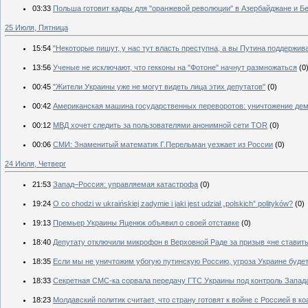
03:33
Польша готовит кадры для "оранжевой революции" в Азербайджане и Б
25 Июля, Пятница
15:54
"Некоторые пишут, у нас тут власть преступна, а вы Путина поддерживае
13:56
Ученые не исключают, что гекконы на "Фотоне" начнут размножаться
(0
00:45
"Жители Украины уже не могут видеть лица этих депутатов"
(0)
00:42
Американская машина государственных переворотов: уничтожение демо
00:12
МВД хочет следить за пользователями анонимной сети TOR
(0)
00:06
СМИ: Знаменитый математик Г.Перельман уезжает из России
(0)
24 Июля, Четверг
21:53
Запад–Россия: управляемая катастрофа
(0)
19:24
O co chodzi w ukraińskiej zadymie i jaki jest udział „polskich” polityków?
(0)
19:13
Премьер Украины Яценюк объявил о своей отставке
(0)
18:40
Депутату отключили микрофон в Верховной Раде за призыв «не ставит
18:35
Если мы не уничтожим убогую путинскую Россию, угроза Украине буде
18:33
Секретная СМС-ка сорвала передачу ГТС Украины под контроль Запад
18:23
Молдавский политик считает, что страну готовят к войне с Россией в к