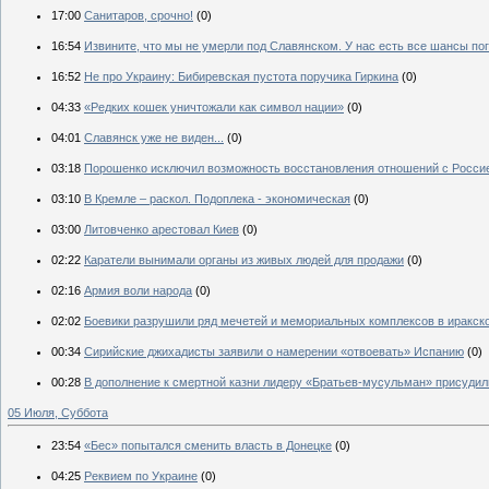
17:00
Санитаров, срочно!
(0)
16:54
Извините, что мы не умерли под Славянском. У нас есть все шансы по
16:52
Не про Украину: Бибиревская пустота поручика Гиркина
(0)
04:33
«Редких кошек уничтожали как символ нации»
(0)
04:01
Славянск уже не виден...
(0)
03:18
Порошенко исключил возможность восстановления отношений с Росси
03:10
В Кремле – раскол. Подоплека - экономическая
(0)
03:00
Литовченко арестовал Киев
(0)
02:22
Каратели вынимали органы из живых людей для продажи
(0)
02:16
Армия воли народа
(0)
02:02
Боевики разрушили ряд мечетей и мемориальных комплексов в иракск
00:34
Сирийские джихадисты заявили о намерении «отвоевать» Испанию
(0)
00:28
В дополнение к смертной казни лидеру «Братьев-мусульман» присудил
05 Июля, Суббота
23:54
«Бес» попытался сменить власть в Донецке
(0)
04:25
Реквием по Украине
(0)