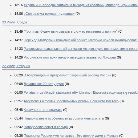
18:16
«Удар» и «Свобода» заявили о выходе из коалиции, приведя Турчинова
18:06
«Сон разума рождает чудовищ»
(0)
23 Июля, Среда
19:49
"Торги мы будем выигрывать в силу естественных причин"
(0)
14:37
Переход Молдовы к гражданской войне: Гагаузию начали ликвидироват
14:33
Разногласия нарастают: образ жизни Америки уже несовместим с жизн
14:29
Российские олигархи начали выводить активы из Лондона
(0)
22 Июля, Вторник
06:20
В Азербайджане предрекают скорейший распад России
(0)
06:08
Лукашенко: 20 лет у руля
(0)
06:00
Po latach rusyfikacji i stalinizacji elity Ukrainy i Białorusi zaczynają się repo
05:57
Аргументы и факты неоспоримых реалий Ближнего Востока
(0)
05:48
Киеву хочется поражать
(0)
05:44
Национальные особенности русского менталитета
(0)
05:42
Новороссию берут в кольцо
(0)
05:36
Похороны России уже начались. Это поняли даже в Москве
(0)