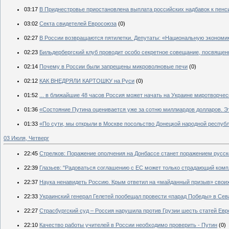
03:17
В Приднестровье приостановлена выплата российских надбавок к пенс
03:02
Секта свидетелей Евросоюза
(0)
02:27
В России возвращаются пятилетки. Депутаты: «Национальную экономи
02:23
Бильдербергский клуб проводит особо секретное совещание, посвяще
02:14
Почему в России были запрещены микроволновые печи
(0)
02:12
КАК ВНЕДРЯЛИ КАРТОШКУ на Руси
(0)
01:52
... в ближайшие 48 часов Россия может начать на Украине миротворче
01:36
«Состояние Путина оценивается уже за сотню миллиардов долларов. Эт
01:33
«По сути, мы открыли в Москве посольство Донецкой народной респу
03 Июля, Четверг
22:45
Стрелков: Поражение ополчения на Донбассе станет поражением русск
22:39
Глазьев: "Радоваться соглашению с ЕС может только страдающий комп
22:37
Наука ненавидеть Россию. Крым ответил на «майданный призыв» свои
22:33
Украинский генерал Гелетей пообещал провести «парад Победы» в Сев
22:27
Страсбургский суд – Россия нарушила против Грузии шесть статей Евр
22:10
Качество работы учителей в России необходимо проверить - Путин
(0)