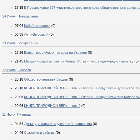
17:15
В Подмосковье 327 участников крестного хода обратились за медпом
14 Июля, Понедельник
07:04
Кебаб по-венски
(0)
06:55
Анти-Высоцкий
(0)
13 Июля, Воскресенье
22:36
Бойкот российских товаров на Украине
(0)
21:45
Майдан уходит из центра Киева. Оставит лишь «дежурную» палатку
(0)
12 Июля, Суббота
20:18
Общество мертвых бардов
(0)
20:10
КНИГА ПРИРОДНОЙ ВЕРЫ - том 2 Глава 6 - Вокруг Руси Чувашское яз
20:08
КНИГА ПРИРОДНОЙ ВЕРЫ - том 2 Глава 6 - Вокруг Руси Мир Калевалы
20:06
КНИГА ПРИРОДНОЙ ВЕРЫ - том 2
(0)
11 Июля, Пятница
04:54
Диктатура паразитирующего большинства
(0)
04:46
Сожжены и забыты
(0)