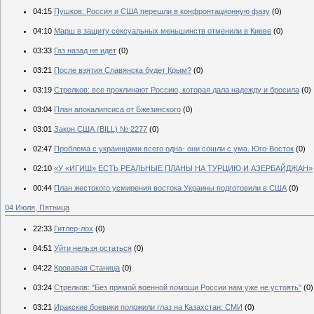
04:15
Пушков: Россия и США перешли в конфронтационную фазу
(0)
04:10
Марш в защиту сексуальных меньшинств отменили в Киеве
(0)
03:33
Газ назад не идет
(0)
03:21
После взятия Славянска будет Крым?
(0)
03:19
Стрелков: все проклинают Россию, которая дала надежду и бросила
(0)
03:04
План апокалипсиса от Бжезинского
(0)
03:01
Закон США (BILL) № 2277
(0)
02:47
Проблема с украинцами всего одна- они сошли с ума. Юго-Восток
(0)
02:10
«У «ИГИШ» ЕСТЬ РЕАЛЬНЫЕ ПЛАНЫ НА ТУРЦИЮ И АЗЕРБАЙДЖАН»
00:44
План жестокого усмирения востока Украины подготовили в США
(0)
04 Июля, Пятница
22:33
Гитлер-лох
(0)
04:51
Уйти нельзя остаться
(0)
04:22
Кровавая Станица
(0)
03:24
Стрелков: "Без прямой военной помощи России нам уже не устоять"
(0)
03:21
Иракские боевики положили глаз на Казахстан: СМИ
(0)