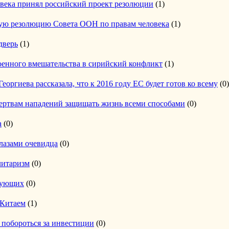
века принял российский проект резолюции
(1)
ую резолюцию Совета ООН по правам человека
(1)
дверь
(1)
оенного вмешательства в сирийский конфликт
(1)
оргиева рассказала, что к 2016 году ЕС будет готов ко всему
(0)
ертвам нападений защищать жизнь всеми способами
(0)
а
(0)
лазами очевидца
(0)
литаризм
(0)
рующих
(0)
 Китаем
(1)
 побороться за инвестиции
(0)