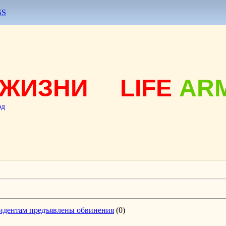
SS
ЖИЗНИ
LIFE
AR
од
зидентам предъявлены обвинения
(0)