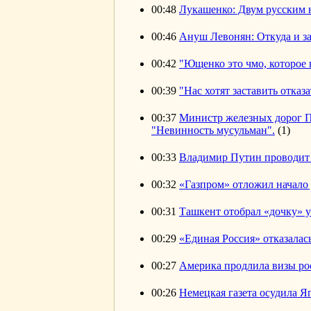
00:48
Лукашенко: Двум русским н
00:46
Ануш Левонян: Откуда и з
00:42
"Ющенко это чмо, которое 
00:39
"Нас хотят заставить отказ
00:37
Министр железных дорог П
"Невинность мусульман".
(1)
00:33
Владимир Путин проводит
00:32
«Газпром» отложил начало 
00:31
Ташкент отобрал «дочку» 
00:29
«Единая Россия» отказала
00:27
Америка продлила визы ро
00:26
Немецкая газета осудила 