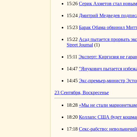
15:26
Серик Ахметов стал новым
15:24
Дмитрий Медведев подписа
15:23
Барак Обама обвинил Митт
15:22
Асад пытается прорвать э
Street Journal
(1)
15:11
Эксперт: Киргизия не гара
14:47
"Янукович пытается избеж
14:45
Экс-премьер-министр Эсто
23 Сентября, Воскресенье
18:28
«Мы не стали марионеткам
18:20
Коллапс США будет кошмар
17:18
Секс-рабство: невольничи