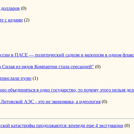
 долларов
(0)
те с кедами
(2)
ссии в ПАСЕ — политический садизм и мазохизм в одном флак
 Силая из рядов Компартии стала сенсацией"
(0)
 прислали пулю
(1)
но объединяться в одно государство, то почему этого нельзя дел
Литовской АЭС - это не экономика, а идеология
(0)
нской катастрофы продолжаются: впереди еще 4 эксгумации
(0)