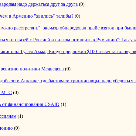
ародам надо держаться друг за друга
(0)
ачем в Армению "явились" талибы?
(0)
нужно расстрелять": экс-мэр обнародовал прайс взяток при быв
аться от связей с Россией и силком потащить в Румынию": Гагауз
акиcтана Гулам Ахмад Билур предложил $100 тысяч за голову а
 ревизию политики Медведева
(0)
добычи в Арктике, где бастовали гринписовцы: надо убедиться 
у МТС
(0)
сь от финансирования USAID
(1)
ссиянам
(1)
Японию
(0)