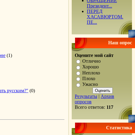
ОБРАЩЕНИЕ
Президент...
ПЕРЕД
ХАСАВЮРТОМ.
ПЕ...
Наш опрос
оне
(1)
Оцените мой сайт
Отлично
Хорошо
Неплохо
Плохо
Ужасно
ать русским?"
(0)
Результаты
|
Архив
опросов
Всего ответов:
117
Статистика