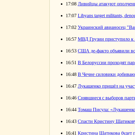
17:08
Ливийцы атакуют ополчен
17:07
Libyans target militants, den
17:02
Украинский авианосец "Ва
16:57
МВД Грузии приступило к 
16:53
США де-факто объявили в
16:51
В Белоруссии проходят па
16:48
В Чечне силовики добиваю
16:47
Лукашенко пришёл на учас
16:46
Снявшиеся с выборов парти
16:44
Томаш Писула: «Лукашенко
16:43
Спасти Кристину Шатиков
16:41
Кристина Шатикова будет п