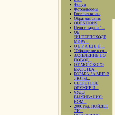
Форум
Фотоальбомы
Гостевая книга
Обратная связь
QUESTIONS
Цели и задачи "...
ОБ
“ИНТЕРПОХОДЕ
МИРА...
О Б Р А Щ Е Н ...
"Обращение к гр...
ЗАЯВЛЕНИЕ ПО
ПОВОД...
ОТ МОРСКОГО
БРАТСТВА...
БОРЬБА ЗА МИР В
ЛЮТЫ...
СЕКРЕТНОЕ
ОРУЖИЕ И...
ЧУДО
ВЫЖИВАНИЯ:
КОМ...
2006 год. ПОЙДЕТ
ЛИ...