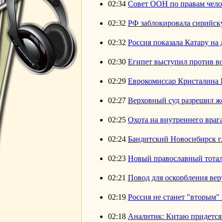
02:34
Совет ООН по правам чело
02:32
РФ заблокировала сирийск
02:32
Россия показала Катару на 
02:30
Египет выступил против в
02:29
Еврокомиссар Кристалина Ге
02:27
Верховный суд разрешил ж
02:25
Охота на внутреннего враг
02:24
Бандитский Новосибирск г
02:23
Новый православный тота
02:21
Повод для оскорбления ве
02:19
Россия не станет "вторым"
02:18
Аналитик: Китаю придется