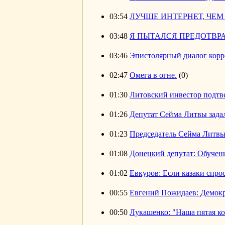
03:54
ЛУЧШЕ ИНТЕРНЕТ, ЧЕМ
03:48
Я ПЫТАЛСЯ ПРЕДОТВР
03:46
Эпистолярный диалог корр
02:47
Омега в огне.
(0)
01:30
Литовский инвестор подтве
01:26
Депутат Сейма Литвы зада
01:23
Председатель Сейма Литвы
01:08
Донецкий депутат: Обучени
01:02
Евкуров: Если казаки спрос
00:55
Евгений Пожидаев: Демокр
00:50
Лукашенко: "Наша пятая кол