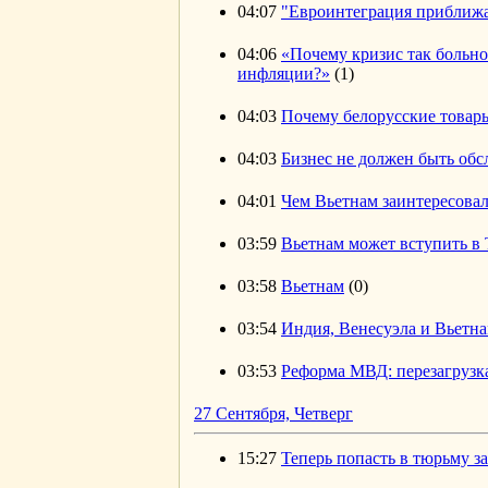
04:07
"Евроинтеграция приближа
04:06
«Почему кризис так больно
инфляции?»
(1)
04:03
Почему белорусские товар
04:03
Бизнес не должен быть об
04:01
Чем Вьетнам заинтересовал
03:59
Вьетнам может вступить в
03:58
Вьетнам
(0)
03:54
Индия, Венесуэла и Вьетн
03:53
Реформа МВД: перезагрузк
27 Сентября, Четверг
15:27
Теперь попасть в тюрьму за