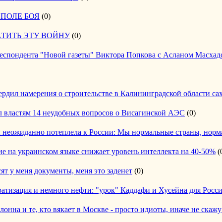
 ПОЛЕ БОЯ
(0)
АТИТЬ ЭТУ ВОЙНУ
(0)
еспондента "Новой газеты" Виктора Попкова с Асланом Масха
рдил намерения о строительстве в Калининградской области сах
л властям 14 неудобных вопросов о Висагинской АЭС
(0)
 неожиданно потеплела к России: Мы нормальные страны, нор
е на украинском языке снижает уровень интеллекта на 40-50%
(
ят у меня документы, меня это заденет
(0)
атизация и немного нефти: "урок" Каддафи и Хусейна для Росс
онна и те, кто вякает в Москве - просто идиоты, иначе не скажу