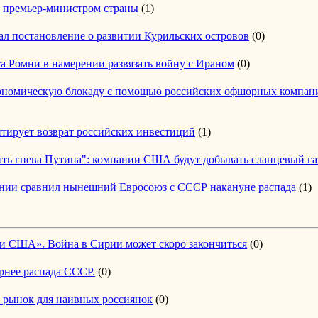
 премьер-министром страны
(1)
л постановление о развитии Курильских островов
(0)
а Ромни в намерении развязать войну с Ираном
(0)
кономическую блокаду с помощью российских офшорных компаний
нтирует возврат российских инвестиций
(1)
ать гнева Путина": компании США будут добывать сланцевый га
нии сравнил нынешний Евросоюз с СССР накануне распада
(1)
и США». Война в Сирии может скоро закончиться
(0)
нее распада СССР.
(0)
й рынок для наивных россиянок
(0)