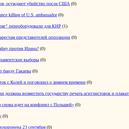
ия, осуждают убийство посла США
(0)
ounce killing of U.S. ambassador
(0)
ряг" переоборудовали для КНР
(1)
арестам представителей оппозиции
(0)
ойну против Ирана?
(0)
рламентские выборы
(0)
т банду Гакаева
(0)
ток с Колей и поговорил о зимнем времени
(0)
и должны возместить государству печать агитлистовок и плакат
 снова идет на конфликт с Польшей»
(0)
у
(0)
охоронена 23 сентября
(0)