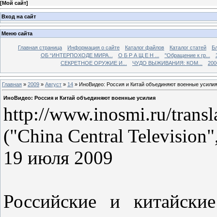
[
Мой сайт
]
Вход на сайт
Меню сайта
Главная страница
Информация о сайте
Каталог файлов
Каталог статей
Б
ОБ “ИНТЕРПОХОДЕ МИРА...
О Б Р А Щ Е Н ...
"Обращение к гр...
СЕКРЕТНОЕ ОРУЖИЕ И...
ЧУДО ВЫЖИВАНИЯ: КОМ...
200
Главная
»
2009
»
Август
»
14
» ИноВидео: Россия и Китай объединяют военные усили
ИноВидео: Россия и Китай объединяют военные усилия
http://www.inosmi.ru/trans
("China Central Television"
19 июля 2009
Российские и китайски