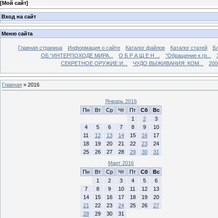
[
Мой сайт
]
Вход на сайт
Меню сайта
Главная страница
Информация о сайте
Каталог файлов
Каталог статей
Б
ОБ “ИНТЕРПОХОДЕ МИРА...
О Б Р А Щ Е Н ...
"Обращение к гр...
СЕКРЕТНОЕ ОРУЖИЕ И...
ЧУДО ВЫЖИВАНИЯ: КОМ...
200
Главная
»
2016
Январь 2016
Пн
Вт
Ср
Чт
Пт
Сб
Вс
1
2
3
4
5
6
7
8
9
10
11
12
13
14
15
16
17
18
19
20
21
22
23
24
25
26
27
28
29
30
31
Март 2016
Пн
Вт
Ср
Чт
Пт
Сб
Вс
1
2
3
4
5
6
7
8
9
10
11
12
13
14
15
16
17
18
19
20
21
22
23
24
25
26
27
28
29
30
31