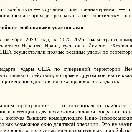
ация конфликта — случайная или преднамеренная — пр
ания впервые проходит реальную, а не теоретическую про
война с глобальными участниками
 октябре 2023 года, к 2025–2026 годам трансформи
участием Израиля, Ирана, хуситов в Йемене, «Хезбол
США осуществляли прямые военные удары по территори
андарта: удары США по суверенной территории Йе
тличимы от действий, которые в другом контексте квал
применение одного и того же правового стандарта.
ичном пространстве — и потенциально наиболее 
нный потенциал для возможной силовой операции по в
и, включая бывшего командующего Индо-Тихоокеански
д как возможное окно для такой операции. Это не значи
не мировой конфликтный узел находится в активной фазе