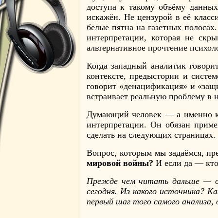
доступа к такому объёму данны
искажён. Не цензурой в её клас
белые пятна на газетных полосах
интерпретации, которая не скры
альтернативное прочтение психо
Когда западный аналитик говори
контексте, предыстории и систе
говорит «денацификация» и «защ
встраивает реальную проблему в 
Думающий человек — а именно к 
интерпретации. Он обязан приме
сделать на следующих страницах.
Вопрос, которым мы задаёмся, пр
мировой войны?
И если да — кто
Прежде чем читать дальше — ос
сегодня. Из какого источника? К
первый шаг того самого анализа,