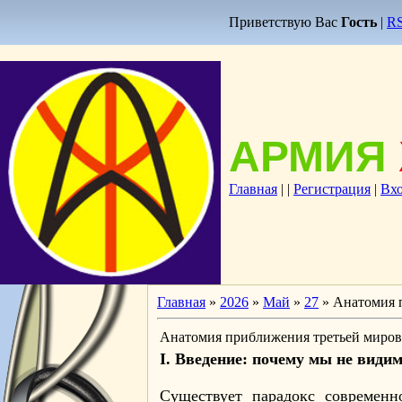
Приветствую Вас
Гость
|
R
АРМИЯ
Главная
|
|
Регистрация
|
Вх
Главная
»
2026
»
Май
»
27
» Анатомия п
Анатомия приближения третьей мирово
I. Введение: почему мы не видим
Существует парадокс современн