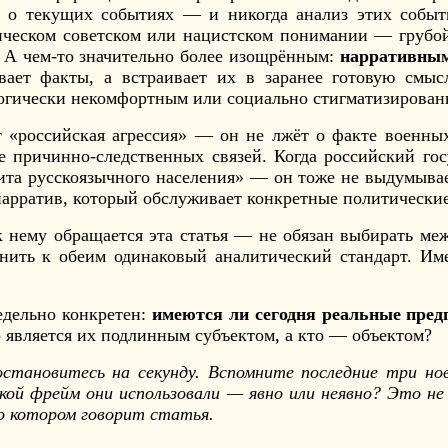
х о текущих событиях — и никогда анализ этих событ
сическом советском или нацистском понимании — грубо
. А чем-то значительно более изощрённым:
нарративны
вает факты, а встраивает их в заранее готовую смыс
логически некомфортным или социально стигматизирован
т «российская агрессия» — он не лжёт о факте военны
ме причинно-следственных связей. Когда российский го
ита русскоязычного населения» — он тоже не выдумывае
нарратив, который обслуживает конкретные политически
нему обращается эта статья — не обязан выбирать ме
нить к обеим одинаковый аналитический стандарт. Им
едельно конкретен:
имеются ли сегодня реальные пред
 является их подлинным субъектом, а кто — объектом?
тановитесь на секунду. Вспомните последние три но
акой фрейм они использовали — явно или неявно? Это н
 о котором говорит статья.