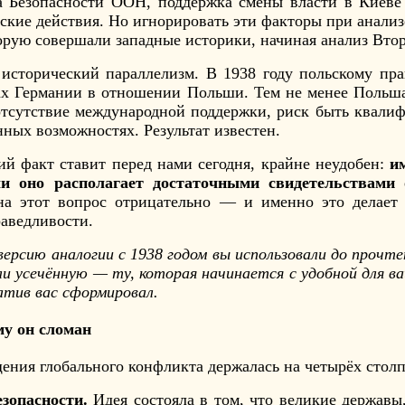
а Безопасности ООН, поддержка смены власти в Киеве
кие действия. Но игнорировать эти факторы при анализ
орую совершали западные историки, начиная анализ Втор
 исторический параллелизм. В 1938 году польскому пр
ах Германии в отношении Польши. Тем не менее Польш
отсутствие международной поддержки, риск быть квалиф
ных возможностях. Результат известен.
ий факт ставит перед нами сегодня, крайне неудобен:
и
ли оно располагает достаточными свидетельствами 
на этот вопрос отрицательно — и именно это делает
раведливости.
 версию аналогии с 1938 годом вы использовали до прочт
ли усечённую — ту, которая начинается с удобной для 
атив вас сформировал.
му он сломан
ения глобального конфликта держалась на четырёх столп
зопасности.
Идея состояла в том, что великие державы