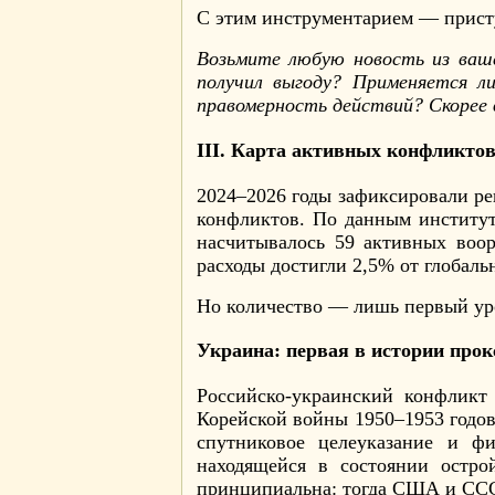
С этим инструментарием — прист
Возьмите любую новость из ваш
получил выгоду? Применяется л
правомерность действий? Скорее 
III. Карта активных конфликтов
2024–2026 годы зафиксировали р
конфликтов. По данным институт
насчитывалось 59 активных воо
расходы достигли 2,5% от глобал
Но количество — лишь первый ур
Украина: первая в истории про
Российско-украинский конфликт
Корейской войны 1950–1953 годов
спутниковое целеуказание и ф
находящейся в состоянии остро
принципиальна: тогда США и СССР