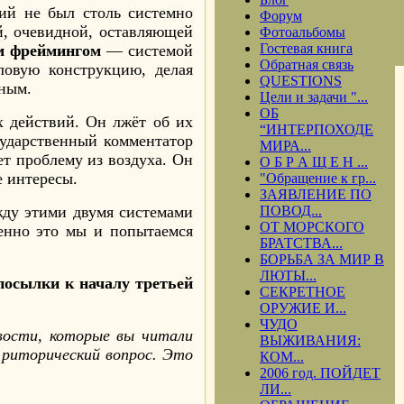
ий не был столь системно
Форум
й, очевидной, оставляющей
Фотоальбомы
Гостевая книга
м фреймингом
— системой
Обратная связь
ловую конструкцию, делая
QUESTIONS
ным.
Цели и задачи "...
ОБ
х действий. Он лжёт об их
“ИНТЕРПОХОДЕ
сударственный комментатор
МИРА...
т проблему из воздуха. Он
О Б Р А Щ Е Н ...
е интересы.
"Обращение к гр...
ЗАЯВЛЕНИЕ ПО
жду этими двумя системами
ПОВОД...
ОТ МОРСКОГО
енно это мы и попытаемся
БРАТСТВА...
БОРЬБА ЗА МИР В
ЛЮТЫ...
посылки к началу третьей
СЕКРЕТНОЕ
ОРУЖИЕ И...
ЧУДО
вости, которые вы читали
ВЫЖИВАНИЯ:
е риторический вопрос. Это
КОМ...
2006 год. ПОЙДЕТ
ЛИ...