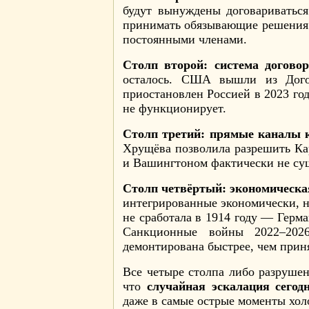
будут вынуждены договариваться
принимать обязывающие решения и
постоянными членами.
Столп второй: система догово
осталось. США вышли из Дого
приостановлен Россией в 2023 го
не функционирует.
Столп третий: прямые каналы 
Хрущёва позволила разрешить К
и Вашингтоном фактически не сущ
Столп четвёртый: экономическа
интегрированные экономически, не
не сработала в 1914 году — Гер
Санкционные войны 2022–2026
демонтирована быстрее, чем приня
Все четыре столпа либо разрушен
что
случайная эскалация сегод
даже в самые острые моменты хол