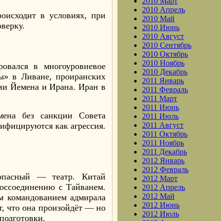
2010 Март
2010 Апрель
оисходит в условиях, при
2010 Май
верку.
2010 Июнь
2010 Август
2010 Сентябрь
2010 Октябрь
2010 Ноябрь
ровался в многоуровневое
2010 Декабрь
лы» в Ливане, проиранских
2011 Январь
и Йемена и Ирана. Иран в
2011 Февраль
2011 Март
2011 Июнь
мена без санкции Совета
2011 Июль
2011 Август
ифицируются как агрессия.
2011 Октябрь
2011 Ноябрь
2011 Декабрь
2012 Январь
2012 Февраль
опасный — театр. Китай
2012 Март
оссоединению с Тайванем.
2012 Апрель
2012 Май
м командованием адмирала
2012 Июнь
т, что она произойдёт — но
2012 Июль
 подготовки.