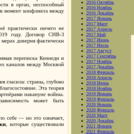
2016 Октябрь
ости в орган, неспособный
2016 Ноябрь
 в момент конфликта между
2016 Декабрь
2017 Январь
2017 Март
её практически ничего не
2017 Апрель
019 году. Договор СНВ-3
2017 Май
2017 Июнь
о мерах доверия фактически
2017 Июль
2017 Август
2017 Сентябрь
рямая переписка Кеннеди и
2017 Ноябрь
их каналов между Москвой
2017 Декабрь
2018 Февраль
2018 Апрель
я гласила: страны, глубоко
2018 Июнь
благосостояние. Эта теория
2018 Ноябрь
артнёрами накануне войны.
2019 Январь
2019 Февраль
зависимость может быть
2020 Январь
2020 Февраль
2020 Март
по себе — но это означает,
2020 Декабрь
вки
, которые существовали
2021 Январь
2021 Февраль