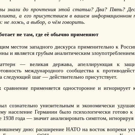
 вы знали до прочтения этой статьи? Два? Пять? Де
фликта, а его присутствием в вашем информационном 
 не ложь, а выбор, о чём говорить.
аботает не там, где её обычно применяют
бщим местом западного дискурса применительно к Росси
ины и является грубым аналитическим злоупотреблением
ттерн — великая держава, апеллирующая к защи
отовность международного сообщества к противодей
а следующий шаг — действительно присутствует.
:
сравнение применяется односторонне и игнорирует
 был сознательно унизительным и экономически удуша
ему население Германии было психологически готово к
 1938 года — значит анализировать симптом, игнорируя 
дняшнему дню: расширение НАТО на восток вопреки уст