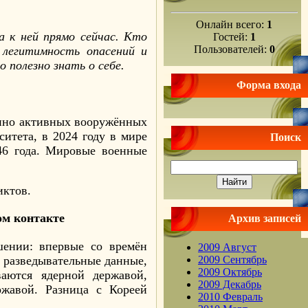
Онлайн всего:
1
 к ней прямо сейчас. Кто
Гостей:
1
Пользователей:
0
 легитимность опасений и
 полезно знать о себе.
Форма входа
енно активных вооружённых
итета, в 2024 году в мире
Поиск
46 года. Мировые военные
ктов.
ом контакте
Архив записей
шении: впервые со времён
2009 Август
2009 Сентябрь
 разведывательные данные,
2009 Октябрь
аются ядерной державой,
2009 Декабрь
ржавой. Разница с Кореей
2010 Февраль