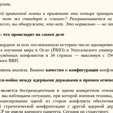
упим.
ей привычной ленты и примените эти четыре принципа
и тот же стандарт к «своим»? Разграничивается ли
всего, вы обнаружите, что нет. Это нормально — но это
: что происходит на самом деле
екордное за всю послевоенную историю число одноврем
а изучения мира в Осло (PRIO) и Уппсальского универс
ружённых конфликтов в 34 странах — максимум с 19
ьного ВВП.
овень анализа. Важнее
качество
и
конфигурация
конфли
кси-война между ядерными державами в прямом огнев
 является беспрецедентным в одном конкретном отно
 мы наблюдаем ситуацию, при которой военная техника,
инансирование одной из сторон конфликта обеспечив
й стратегической конфронтации с другой ядерной де
 не имели ядерного паритета. Сегодня он существует.