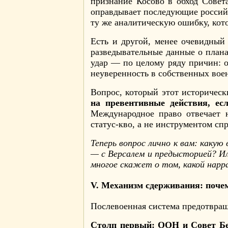
признание Косово в обход Совет
оправдывает последующие российс
ту же аналитическую ошибку, кот
Есть и другой, менее очевидный
разведывательные данные о план
удар — по целому ряду причин: 
неуверенность в собственных воен
Вопрос, который этот историческ
на превентивные действия, ес
Международное право отвечает 
статус-кво, а не инструментом сп
Теперь вопрос лично к вам: какую
— с Версалем и предысторией? И
многое скажет о том, какой нарр
V. Механизм сдерживания: поче
Послевоенная система предотвращ
Столп первый: ООН и Совет Бе