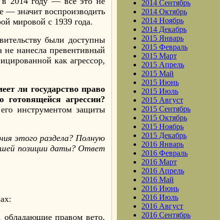
 в 2014 году — всё это не
2014 Сентябрь
е — значит воспроизводить
2014 Октябрь
2014 Ноябрь
ой мировой с 1939 года.
2014 Декабрь
2015 Январь
авительству были доступны
2015 Февраль
а не нанесла превентивный
2015 Март
ицированной как агрессор,
2015 Апрель
2015 Май
2015 Июнь
меет ли государство право
2015 Июль
о готовящейся агрессии?
2015 Август
 его инструментом защиты
2015 Сентябрь
2015 Октябрь
2015 Ноябрь
2015 Декабрь
ения этого раздела? Полную
2016 Январь
вашей позиции даты? Ответ
2016 Февраль
2016 Март
2016 Апрель
2016 Май
2016 Июнь
2016 Июль
ах:
2016 Август
2016 Сентябрь
, обладающие правом вето,