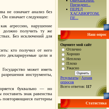
ОБРАЩЕНИЕ
Президент...
ПЕРЕД
ва не означает анализ без
ХАСАВЮРТОМ.
. Он означает следующее:
ПЕ...
как агрессию, нарушение
, должно получить ту же
Наш опрос
твах. Без исключений для
Оцените мой сайт
Отлично
ить: кто получил от него
Хорошо
 что декларируемые цели и
Неплохо
Плохо
Ужасно
.
Государство может иметь
 разрешения инструменты,
Результаты
|
Архив
опросов
Всего ответов:
117
оряется буквально — но
ы поставить знак равенства
ь повторяющиеся паттерны
Статистика