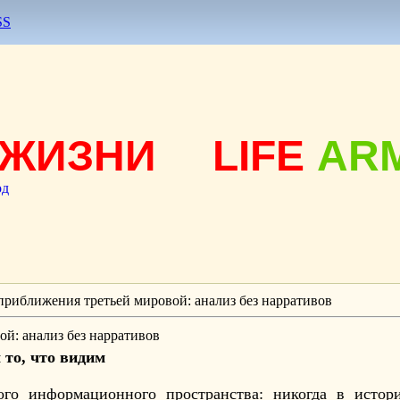
SS
ЖИЗНИ
LIFE
AR
од
риближения третьей мировой: анализ без нарративов
й: анализ без нарративов
 то, что видим
ого информационного пространства: никогда в истор