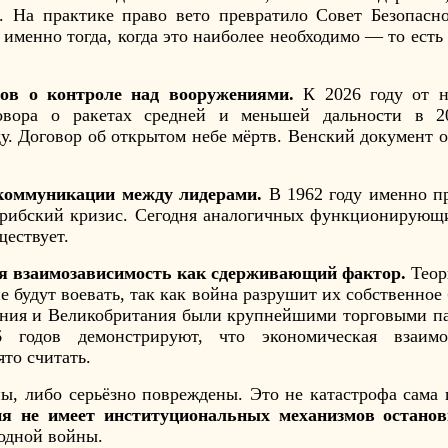
. На практике право вето превратило Совет Безопасн
менно тогда, когда это наиболее необходимо — то есть
ров о контроле над вооружениями.
К 2026 году от н
вора о ракетах средней и меньшей дальности в 2
ду. Договор об открытом небе мёртв. Венский документ 
коммуникации между лидерами.
В 1962 году именно п
арибский кризис. Сегодня аналогичных функционирующ
ествует.
я взаимозависимость как сдерживающий фактор.
Теори
 будут воевать, так как война разрушит их собственное 
мания и Великобритания были крупнейшими торговыми п
 годов демонстрируют, что экономическая взаимо
то считать.
ы, либо серьёзно повреждены. Это не катастрофа сама 
ня не имеет институциональных механизмов остано
одной войны.