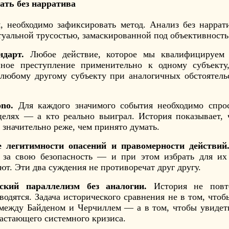
ать без нарратива
, необходимо зафиксировать метод. Анализ без наррати
уальной трусостью, замаскированной под объективность
дарт.
Любое действие, которое мы квалифицируем 
нное преступление применительно к одному субъекту
юбому другому субъекту при аналогичных обстоятельс
no.
Для каждого значимого события необходимо спрос
целях — а кто реально выиграл. История показывает,
значительно реже, чем принято думать.
е легитимности опасений и правомерности действий
 за свою безопасность — и при этом избрать для их
ют. Эти два суждения не противоречат друг другу.
ский параллелизм без аналогии.
История не повт
одятся. Задача исторического сравнения не в том, чтоб
между Байденом и Черчиллем — а в том, чтобы увидет
астающего системного кризиса.