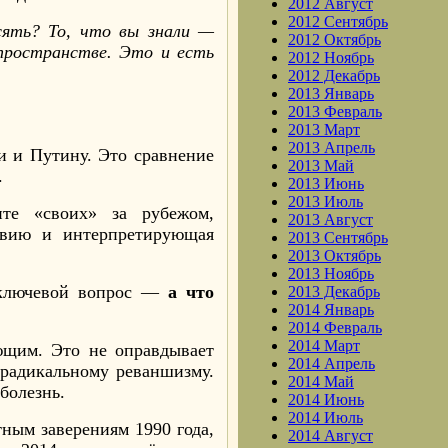
2012 Август
2012 Сентябрь
сять? То, что вы знали —
2012 Октябрь
пространстве. Это и есть
2012 Ноябрь
2012 Декабрь
2013 Январь
2013 Февраль
2013 Март
2013 Апрель
и и Путину. Это сравнение
2013 Май
.
2013 Июнь
2013 Июль
те «своих» за рубежом,
2013 Август
ствию и интерпретирующая
2013 Сентябрь
2013 Октябрь
2013 Ноябрь
 ключевой вопрос —
а что
2013 Декабрь
2014 Январь
2014 Февраль
2014 Март
ющим. Это не оправдывает
2014 Апрель
 радикальному реваншизму.
2014 Май
болезнь.
2014 Июнь
2014 Июль
ным заверениям 1990 года,
2014 Август