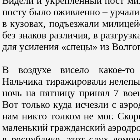
Видели и укрепленный пост ми
посту было оживленно – урчали
в кузовах, подъезжали милице
без знаков различия, в разгру
для усиления «спецы» из Волгог
В воздухе висело какое-то 
Нальчика тиражировали нелепые
ночь на пятницу принял 7 вое
Вот только куда исчезли с аэр
нам никто толком не мог. Скоре
маленький гражданский аэродро
в республике, этот слух демо