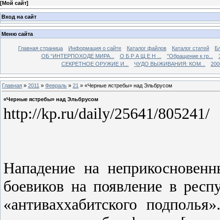
[
Мой сайт
]
Вход на сайт
Меню сайта
Главная страница
Информация о сайте
Каталог файлов
Каталог статей
Б
ОБ “ИНТЕРПОХОДЕ МИРА...
О Б Р А Щ Е Н ...
"Обращение к гр...
СЕКРЕТНОЕ ОРУЖИЕ И...
ЧУДО ВЫЖИВАНИЯ: КОМ...
200
Главная
»
2011
»
Февраль
»
21
» «Черные ястребы» над Эльбрусом
«Черные ястребы» над Эльбрусом
http://kp.ru/daily/25641/805241/
Нападение на неприкосновенн
боевиков на появление в респ
«антиваххабитского подполья»