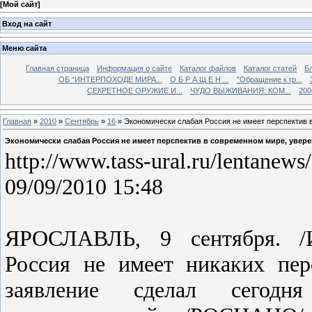
[
Мой сайт
]
Вход на сайт
Меню сайта
Главная страница
Информация о сайте
Каталог файлов
Каталог статей
Б
ОБ “ИНТЕРПОХОДЕ МИРА...
О Б Р А Щ Е Н ...
"Обращение к гр...
СЕКРЕТНОЕ ОРУЖИЕ И...
ЧУДО ВЫЖИВАНИЯ: КОМ...
200
Главная
»
2010
»
Сентябрь
»
16
» Экономически слабая Россия не имеет перспектив 
Экономически слабая Россия не имеет перспектив в современном мире, увере
http://www.tass-ural.ru/lentanew
09/09/2010 15:48
ЯРОСЛАВЛЬ, 9 сентября. /И
Россия не имеет никаких пер
заявление сделал сегодн