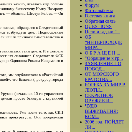
альных казино, началось еще осенью
Форум
осковному бизнесмену Ивану Назарову
Фотоальбомы
ает, — объяснял Шестун Forbes. — Он
Гостевая книга
Обратная связь
QUESTIONS
е письма, обращался в Следственный
Цели и задачи "...
ись возбуждать дело. Подмосковные
ОБ
ели нашли признаки вымогательства и
“ИНТЕРПОХОДЕ
МИРА...
 заниматься этим делом. И в феврале
О Б Р А Щ Е Н ...
местных силовиков. Следователи ФСБ
"Обращение к гр...
окурора Одинцова Романа Нищеменко и
ЗАЯВЛЕНИЕ ПО
ПОВОД...
ОТ МОРСКОГО
 того, мы опубликовали в «Российской
БРАТСТВА...
ышей», что Базылян (прокурор города
БОРЬБА ЗА МИР В
ЛЮТЫ...
 Урумов (начальник 15-го управления
СЕКРЕТНОЕ
 делали просто баннеры с картинкой
ОРУЖИЕ И...
ЧУДО
ВЫЖИВАНИЯ:
воленность. Уже после того, как СКП
КОМ...
дники прокуратуры. Они продолжали
2006 год. ПОЙДЕТ
ЛИ...
 около 6 вечера, и к ночи они снова