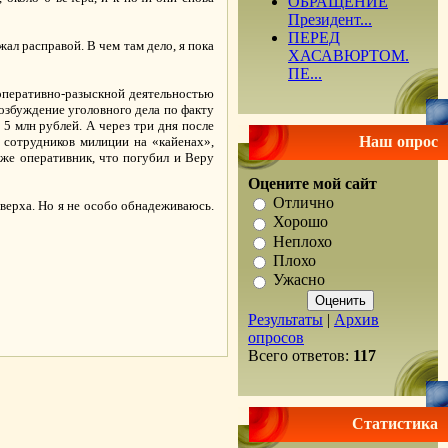
ОБРАЩЕНИЕ
Президент...
ПЕРЕД
ал расправой. В чем там дело, я пока
ХАСАВЮРТОМ.
ПЕ...
 оперативно-разыскной деятельностью
возбуждение уголовного дела по факту
5 млн рублей. А через три дня после
Наш опрос
0 сотрудников милиции на «кайенах»,
т же оперативник, что погубил и Веру
Оцените мой сайт
Отлично
 верха. Но я не особо обнадеживаюсь.
Хорошо
Неплохо
Плохо
Ужасно
.
Результаты
|
Архив
опросов
Всего ответов:
117
Статистика