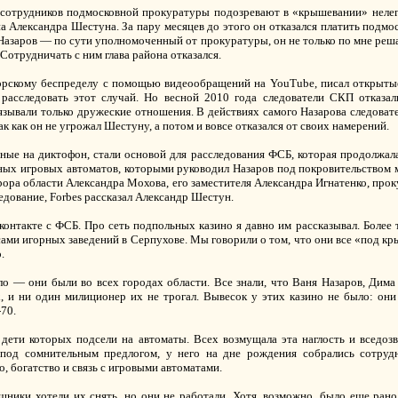
 сотрудников подмосковной прокуратуры подозревают в «крышевании» нелег
на Александра Шестуна. За пару месяцев до этого он отказался платить подм
«Назаров — по сути уполномоченный от прокуратуры, он не только по мне реш
Сотрудничать с ним глава района отказался.
орскому беспределу с помощью видеообращений на YouTube, писал открыты
расследовать этот случай. Но весной 2010 года следователи СКП отказал
язывали только дружеские отношения. В действиях самого Назарова следоват
ак как он не угрожал Шестуну, а потом и вовсе отказался от своих намерений.
ые на диктофон, стали основой для расследования ФСБ, которая продолжала
ьных игровых автоматов, которыми руководил Назаров под покровительством 
рора области Александра Мохова, его заместителя Александра Игнатенко, пр
ледование, Forbes рассказал Александр Шестун.
 контакте с ФСБ. Про сеть подпольных казино я давно им рассказывал. Более
ами игорных заведений в Серпухове. Мы говорили о том, что они все «под кр
.
о — они были во всех городах области. Все знали, что Ваня Назаров, Дима
 и ни один милиционер их не трогал. Вывесок у этих казино не было: они
-70.
 дети которых подсели на автоматы. Всех возмущала эта наглость и вседоз
а под сомнительным предлогом, у него на дне рождения собрались сотру
, богатство и связь с игровыми автоматами.
ики хотели их снять, но они не работали. Хотя, возможно, было еще рано,