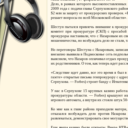
Дело, в рамках которого высокопоставленных
2009 года с подачи главы Серпуховского райо
$2 млн за защиту от прокурорских проверок. 
решает вопросы по всей Московской области». 
Шестун пытался привлечь внимание к прокур
комитет при прокуратуре (СКП) с просьбой 
прокуроры настаивали, что с Назаровым их св
мошенничества, но возбуждать дело не стали, т
Но переговоры Шестуна с Назаровым, записанн
внезапно выявила в Подмосковье сеть подпол
выяснили, что Назаров оплачивал отдых проку
их родственников. О том, как теперь идет расс
«Следствие идет давно, все это время я был в
газете» открытые письма генпрокурору с адрес
Серпухова. — Forbes) строит банду с Игнатенко
У нас в Серпухове 15 крупных казино работал
прокуратуры области. — Forbes) крышуют их,
игрового автомата, а внутри их стояло штук 50
Ко мне как к главе района приходили матери,
отказался возбуждать дело против Назаров
развлекаться, демонстрировать свое могущество
Еще вчера казино были открыты. Вчера НТВ-шн