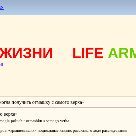
SS
ЖИЗНИ
LIFE
AR
од
огла получить отмашку с самого верха»
о верха»
-mogla-poluchit-otmashku-s-samogo-verha
ов, «крышевавших» подпольные казино, рассказал о ходе расследования