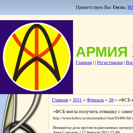
Приветствую Вас
Гость
|
R
АРМИЯ
Главная
|
|
Регистрация
|
Вх
Главная
»
2011
»
Февраль
»
28
» «ФСБ м
«ФСБ могла получить отмашку с самог
http://www.forbes.ru/ekonomika/vlast/63490-fsb
Инициатор дела против подмосковных прокурор
Анна Соколова | 17 февраля 2011 15:49