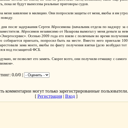
ть, пока не будут вынесены реальные приговоры судов.
а меня заявление в милицию. Они попросили защиты от меня, якобы я им угрож
 поводу.
и дня после задержания Сергея Абросимова (начальник отдела по надзору за
заместителя. Абросимов независимо от Назарова вымогал у меня деньги за не
нергосервис». Осенью 2009 года его взяли с поличным во время получения 
то собирается приехать, попросил быть на месте. Вместо него приехали 10
 арестовали зама моего, якобы по факту получения взятки (дело возбудил то
ился под госзащитой ФСБ.
думаю, не позволит его замять. Скорее всего, они получили отмашку с самого
лизмом».
йтинг
: 0.0/0 |
ть комментарии могут только зарегистрированные пользователи
[
Регистрация
|
Вход
]