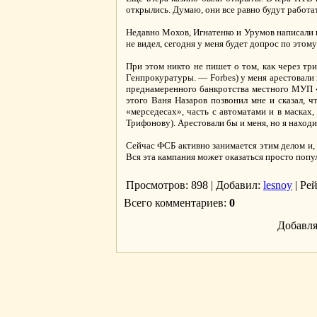
открылись. Думаю, они все равно будут работа
Недавно Мохов, Игнатенко и Урумов написали н
не видел, сегодня у меня будет допрос по этому
При этом никто не пишет о том, как через тр
Генпрокуратуры. — Forbes) у меня арестовали 
преднамеренного банкротства местного МУП «Э
этого Ваня Назаров позвонил мне и сказал, ч
«мерседесах», часть с автоматами и в масках,
Трифонову). Арестовали бы и меня, но я наход
Сейчас ФСБ активно занимается этим делом и, 
Вся эта кампания может оказаться просто попу
Просмотров
: 898 |
Добавил
:
lesnoy
|
Ре
Всего комментариев
:
0
Добавля