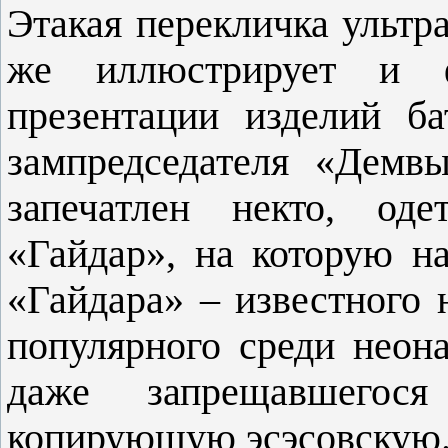
Этакая перекличка ультр
же иллюстрирует и ф
презентации изделий б
зампредседателя «Демв
запечатлен некто, од
«Гайдар», на которую н
«Гайдара» – известного н
популярного среди неон
даже запрещавшего
копирующую эсэсовскую