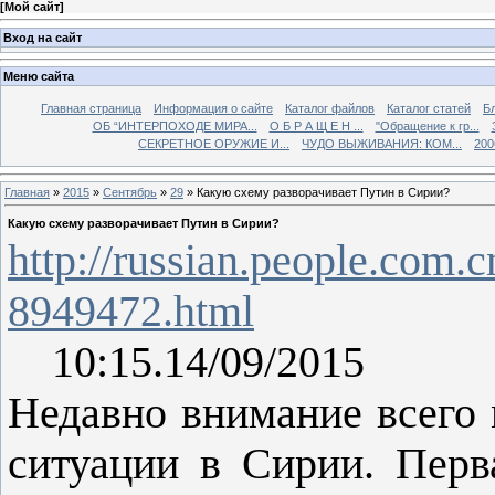
[
Мой сайт
]
Вход на сайт
Меню сайта
Главная страница
Информация о сайте
Каталог файлов
Каталог статей
Б
ОБ “ИНТЕРПОХОДЕ МИРА...
О Б Р А Щ Е Н ...
"Обращение к гр...
СЕКРЕТНОЕ ОРУЖИЕ И...
ЧУДО ВЫЖИВАНИЯ: КОМ...
200
Главная
»
2015
»
Сентябрь
»
29
» Какую схему разворачивает Путин в Сирии?
Какую схему разворачивает Путин в Сирии?
http://russian.people.com.
8949472.html
10:15.14/09/2015
Недавно внимание всего 
ситуации в Сирии. Перв