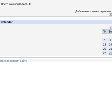
Всего комментариев
:
0
Добавлять комментарии могу
[
Р
Calendar
«
Пн
Вт
6
7
13
14
20
21
27
28
Полная версия сайта