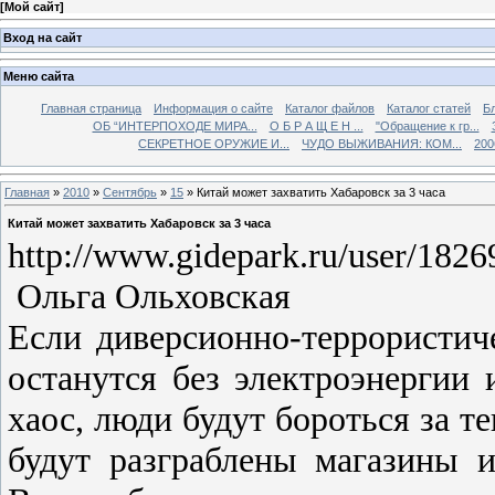
[
Мой сайт
]
Вход на сайт
Меню сайта
Главная страница
Информация о сайте
Каталог файлов
Каталог статей
Б
ОБ “ИНТЕРПОХОДЕ МИРА...
О Б Р А Щ Е Н ...
"Обращение к гр...
СЕКРЕТНОЕ ОРУЖИЕ И...
ЧУДО ВЫЖИВАНИЯ: КОМ...
200
Главная
»
2010
»
Сентябрь
»
15
» Китай может захватить Хабаровск за 3 часа
Китай может захватить Хабаровск за 3 часа
http://www.gidepark.ru/user/182
Ольга Ольховская
Если диверсионно-террористич
останутся без электроэнергии 
хаос, люди будут бороться за те
будут разграблены магазины 