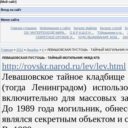
[
Мой сайт
]
Вход на сайт
Меню сайта
Главная страница
Информация о сайте
Каталог файлов
Каталог статей
Б
ОБ “ИНТЕРПОХОДЕ МИРА...
О Б Р А Щ Е Н ...
"Обращение к гр...
СЕКРЕТНОЕ ОРУЖИЕ И...
ЧУДО ВЫЖИВАНИЯ: КОМ...
200
Главная
»
2012
»
Декабрь
»
6
» ЛЕВАШОВСКАЯ ПУСТОШЬ - ТАЙНЫЙ МОГИЛЬНИК Н
ЛЕВАШОВСКАЯ ПУСТОШЬ - ТАЙНЫЙ МОГИЛЬНИК НКВД-КГБ
http://rovskr.narod.ru/lev/lev.html
Левашовское тайное кладбище
(тогда Ленинградом) использ
включительно для массовых з
До 1989 года могильник, обне
являлся секретным объектом и 