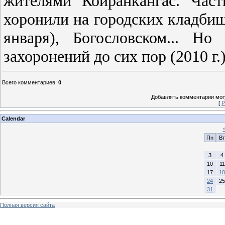
жителями Койранкангас. Час
хоронили на городских кладби
января), Богословском... Н
захоронений до сих пор (2010 г.)
Всего комментариев
:
0
Добавлять комментарии могу
[
Р
Calendar
Пн
Вт
3
4
10
11
17
18
24
25
31
Полная версия сайта