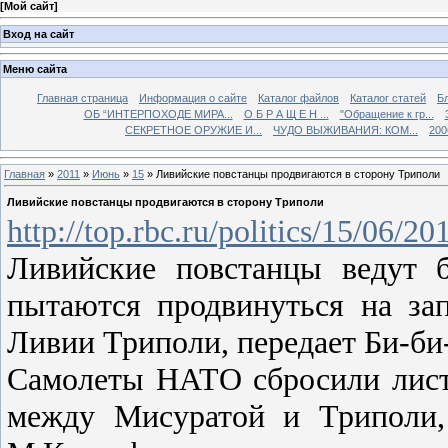
[
Мой сайт
]
Вход на сайт
Меню сайта
Главная страница
Информация о сайте
Каталог файлов
Каталог статей
Б
ОБ “ИНТЕРПОХОДЕ МИРА...
О Б Р А Щ Е Н ...
"Обращение к гр...
СЕКРЕТНОЕ ОРУЖИЕ И...
ЧУДО ВЫЖИВАНИЯ: КОМ...
200
Главная
»
2011
»
Июнь
»
15
» Ливийские повстанцы продвигаются в сторону Триполи
Ливийские повстанцы продвигаются в сторону Триполи
http://top.rbc.ru/politics/15/06/2
Ливийские повстанцы ведут 
пытаются продвинуться на за
Ливии Триполи, передает Би-би
Самолеты НАТО сбросили лист
между Мисуратой и Триполи,