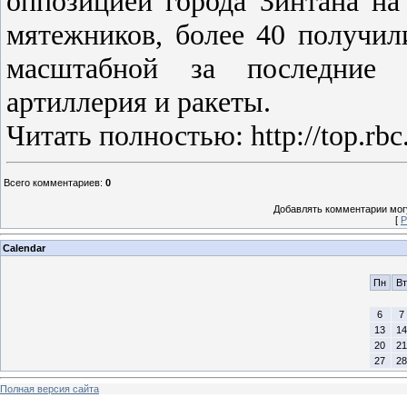
оппозицией города Зинтана на
мятежников, более 40 получил
масштабной за последние н
артиллерия и ракеты.
Читать полностью: http://top.rbc
Всего комментариев
:
0
Добавлять комментарии могу
[
Р
Calendar
Пн
Вт
6
7
13
14
20
21
27
28
Полная версия сайта