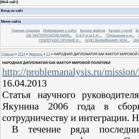
[
Мой сайт
]
Вход на сайт
Меню сайта
Главная страница
Информация о сайте
Каталог файлов
Каталог статей
Б
ОБ “ИНТЕРПОХОДЕ МИРА...
О Б Р А Щ Е Н ...
"Обращение к гр...
СЕКРЕТНОЕ ОРУЖИЕ И...
ЧУДО ВЫЖИВАНИЯ: КОМ...
200
Главная
»
2014
»
Февраль
»
13
» НАРОДНАЯ ДИПЛОМАТИЯ КАК ФАКТОР МИРОВОЙ
НАРОДНАЯ ДИПЛОМАТИЯ КАК ФАКТОР МИРОВОЙ ПОЛИТИКИ
http://problemanalysis.ru/mission/
16.04.2013
Статья научного руководител
Якунина 2006 года в сбор
сотрудничеству и интеграции. 
В течение ряда последни