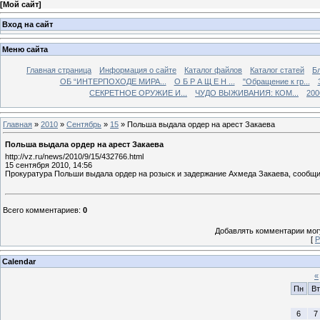
[
Мой сайт
]
Вход на сайт
Меню сайта
Главная страница
Информация о сайте
Каталог файлов
Каталог статей
Б
ОБ “ИНТЕРПОХОДЕ МИРА...
О Б Р А Щ Е Н ...
"Обращение к гр...
СЕКРЕТНОЕ ОРУЖИЕ И...
ЧУДО ВЫЖИВАНИЯ: КОМ...
200
Главная
»
2010
»
Сентябрь
»
15
» Польша выдала ордер на арест Закаева
Польша выдала ордер на арест Закаева
http://vz.ru/news/2010/9/15/432766.html
15 сентября 2010, 14:56
Прокуратура Польши выдала ордер на розыск и задержание Ахмеда Закаева, сообщи
Всего комментариев
:
0
Добавлять комментарии могу
[
Р
Calendar
«
Пн
Вт
6
7