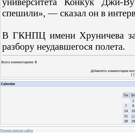
университета Конкук Джи-В
спешили», — сказал он в интер
В ГКНПЦ имени Хруничева зав
разбору неудавшегося полета.
Всего комментариев
:
0
Добавлять комментарии могу
[
Р
Calendar
Пн
Вт
1
7
8
14
15
21
22
28
29
Полная версия сайта