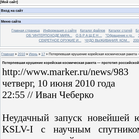
[
Мой сайт
]
Вход на сайт
Меню сайта
Главная страница
Информация о сайте
Каталог файлов
Каталог статей
Б
ОБ “ИНТЕРПОХОДЕ МИРА...
О Б Р А Щ Е Н ...
"Обращение к гр...
СЕКРЕТНОЕ ОРУЖИЕ И...
ЧУДО ВЫЖИВАНИЯ: КОМ...
200
Главная
»
2010
»
Июнь
»
17
» Потерпевшая крушение корейская космическая ракета 
Потерпевшая крушение корейская космическая ракета — прототип российско
http://www.marker.ru/news/983
четверг, 10 июня 2010 года
22:55 // Иван Чеберко
Неудачный запуск новейшей 
KSLV-I с научным спутнико