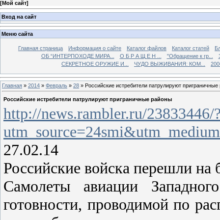
[
Мой сайт
]
Вход на сайт
Меню сайта
Главная страница
Информация о сайте
Каталог файлов
Каталог статей
Б
ОБ “ИНТЕРПОХОДЕ МИРА...
О Б Р А Щ Е Н ...
"Обращение к гр...
СЕКРЕТНОЕ ОРУЖИЕ И...
ЧУДО ВЫЖИВАНИЯ: КОМ...
200
Главная
»
2014
»
Февраль
»
28
» Российские истребители патрулируют приграничные
Российские истребители патрулируют приграничные районы
http://news.rambler.ru/23833446/
utm_source=24smi&utm_medium
27.02.14
Российские войска перешли на 
Самолеты авиации Западног
готовности, проводимой по ра