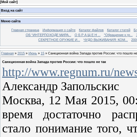
[
Мой сайт
]
Вход на сайт
Меню сайта
Главная страница
Информация о сайте
Каталог файлов
Каталог статей
Б
ОБ “ИНТЕРПОХОДЕ МИРА...
О Б Р А Щ Е Н ...
"Обращение к гр...
СЕКРЕТНОЕ ОРУЖИЕ И...
ЧУДО ВЫЖИВАНИЯ: КОМ...
200
Главная
»
2015
»
Июнь
»
15
» Санкционная война Запада против России: что пошло не
Санкционная война Запада против России: что пошло не так
http://www.regnum.ru/news
Александр Запольскис
Москва, 12 Мая 2015, 
время достаточно расп
стало понимание того, ч