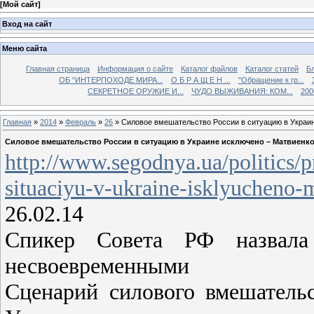
[
Мой сайт
]
Вход на сайт
Меню сайта
Главная страница
Информация о сайте
Каталог файлов
Каталог статей
Б
ОБ “ИНТЕРПОХОДЕ МИРА...
О Б Р А Щ Е Н ...
"Обращение к гр...
СЕКРЕТНОЕ ОРУЖИЕ И...
ЧУДО ВЫЖИВАНИЯ: КОМ...
200
Главная
»
2014
»
Февраль
»
26
» Силовое вмешательство России в ситуацию в Украи
Силовое вмешательство России в ситуацию в Украине исключено – Матвиенк
http://www.segodnya.ua/politics/p
situaciyu-v-ukraine-isklyucheno
26.02.14
Спикер Совета РФ назвала 
несвоевременными
Сценарий силового вмешатель