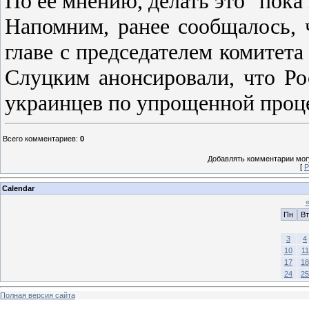
По ее мнению, делать это "пока
Напомним, ранее сообщалось, 
главе с председателем комите
Слуцким анонсировали, что Ро
украинцев по упрощенной проц
Всего комментариев
:
0
Добавлять комментарии могу
[
Р
Calendar
Пн
Вт
3
4
10
11
17
18
24
25
Полная версия сайта